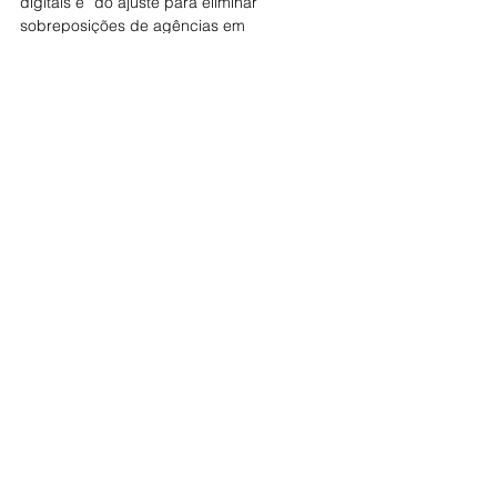
digitais e “do ajuste para eliminar 
sobreposições de agências em 
decorrência de aquisições dos últimos 
anos”.
Segundo a Febraban, a decisão de abrir 
ou fechar postos de atendimentos é 
tomada por cada banco com base em 
análises que levam em conta diversos 
fatores, como demanda e estratégia 
comercial.
Fonte: Folha de SP
Diretoria Executiva da CONTEC
FENABAN
Caixa Econômica
Itaú