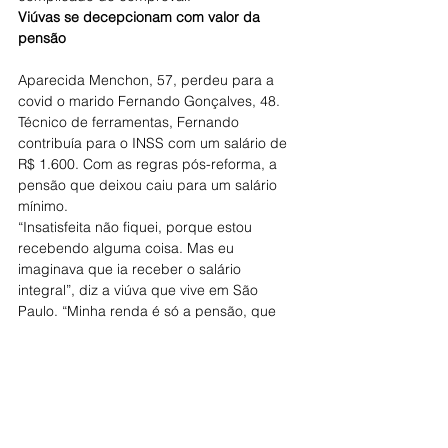
Viúvas se decepcionam com valor da 
pensão
Aparecida Menchon, 57, perdeu para a 
covid o marido Fernando Gonçalves, 48. 
Técnico de ferramentas, Fernando 
contribuía para o INSS com um salário de 
R$ 1.600. Com as regras pós-reforma, a 
pensão que deixou caiu para um salário 
mínimo.
“Insatisfeita não fiquei, porque estou 
recebendo alguma coisa. Mas eu 
imaginava que ia receber o salário 
integral”, diz a viúva que vive em São 
Paulo. “Minha renda é só a pensão, que 
uso para mim e para ajudar com as duas 
netas que moram na mesma casa que eu.”
Dalva Paré, 63, também ficou viúva 
durante a pandemia. Seu marido 
trabalhava no centro de informática da 
Unicamp (Universidade Estadual de 