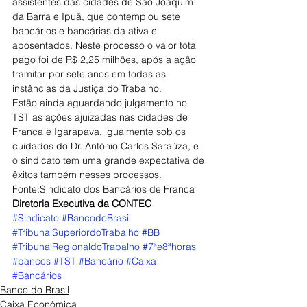
assistentes das cidades de São Joaquim 
da Barra e Ipuã, que contemplou sete 
bancários e bancárias da ativa e 
aposentados. Neste processo o valor total 
pago foi de R$ 2,25 milhões, após a ação 
tramitar por sete anos em todas as 
instâncias da Justiça do Trabalho.
Estão ainda aguardando julgamento no 
TST as ações ajuizadas nas cidades de 
Franca e Igarapava, igualmente sob os 
cuidados do Dr. Antônio Carlos Saraúza, e 
o sindicato tem uma grande expectativa de 
êxitos também nesses processos.
Fonte:Sindicato dos Bancários de Franca
Diretoria Executiva da CONTEC
#Sindicato
#BancodoBrasil
#TribunalSuperiordoTrabalho
#BB
#TribunalRegionaldoTrabalho
#7ªe8ªhoras
#bancos
#TST
#Bancário
#Caixa
#Bancários
Banco do Brasil
Caixa Econômica