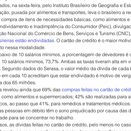
s, na sexta-feira, pelo Instituto Brasileiro de Geografia e Esta
ção, puxada por alimentos e transportes, leva o brasileiro a re
na compra de itens de necessidades básicas, como alimentos 
Endividamento e Inadimplência do Consumidor (Peic), divulga
ão Nacional do Comércio de Bens, Serviços e Turismo (CNC),
sileiras estão endividadas
. O cartão de crédito é o maior moti
to nessa modalidade.
baixo de 10 salários mínimos, a porcentagem de devedores é d
0 salários mínimos, 73,7%. Ambas as taxas tiveram alta em vi
o. Segundo dados do Serasa, o valor médio da dívida de cada br
e em cada 10 acreditam que estar endividado é motivo de ver
a dos 65 milhões.
 revelou ainda que 69% das 
compras feitas no cartão de créd
, como alimentos e supermercados; 42% são realizadas para a
cos, ao passo que 41%, para remédios e tratamentos médicos. 
s pessoas em débito têm o sono prejudicado por causa das d
dade para se concentrar no trabalho.
sos, as dívidas feitas no cartão de crédito, pelo menos no cas