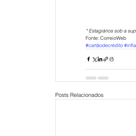
* Estagiários sob a su
Fonte: CorreioWeb
#cartãodecrédito
#infl
Posts Relacionados