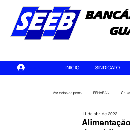
BANCÁ
GU
seeb
INICIO
SINDICATO
Ver todos os posts
FENABAN
Caix
11 de abr. de 2022
Banco do Brasil
CONTEC
Alimentação 