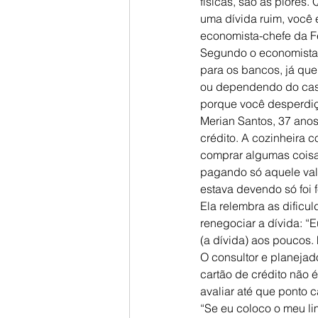
físicas, são as piores
uma dívida ruim, você e
economista-chefe da F
Segundo o economista d
para os bancos, já que 
ou dependendo do caso,
porque você desperdiç
Merian Santos, 37 anos
crédito. A cozinheira 
comprar algumas coisas
pagando só aquele valor
estava devendo só foi f
Ela relembra as dificu
renegociar a dívida: “E
(a dívida) aos poucos. Fo
O consultor e planejad
cartão de crédito não 
avaliar até que ponto 
“Se eu coloco o meu li