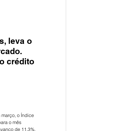
, leva o 
rcado. 
 crédito 
 março, o Índice 
ara o mês 
avanço de 11,3%, 