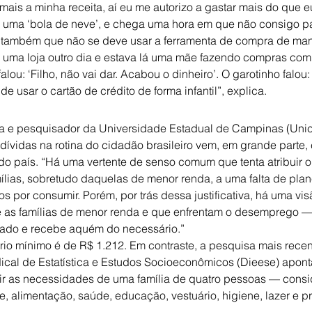
 mais a minha receita, aí eu me autorizo a gastar mais do que 
, uma ‘bola de neve’, e chega uma hora em que não consigo pa
a também que não se deve usar a ferramenta de compra de maneir
uma loja outro dia e estava lá uma mãe fazendo compras com o f
alou: ‘Filho, não vai dar. Acabou o dinheiro’. O garotinho falou:
de usar o cartão de crédito de forma infantil”, explica.
a e pesquisador da Universidade Estadual de Campinas (Unic
 dívidas na rotina do cidadão brasileiro vem, em grande parte,
 país. “Há uma vertente de senso comum que tenta atribuir o 
lias, sobretudo daquelas de menor renda, a uma falta de plane
s por consumir. Porém, por trás dessa justificativa, há uma vis
e as famílias de menor renda e que enfrentam o desemprego 
izado e recebe aquém do necessário.”
rio mínimo é de R$ 1.212. Em contraste, a pesquisa mais recen
ical de Estatística e Estudos Socioeconômicos (Dieese) aponta
rir as necessidades de uma família de quatro pessoas — cons
e, alimentação, saúde, educação, vestuário, higiene, lazer e p