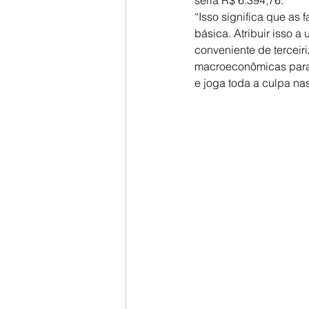
seria R$ 6.394,76.
“Isso significa que as
básica. Atribuir isso a
conveniente de terceir
macroeconômicas para g
e joga toda a culpa nas 