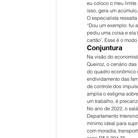
eu coloco o meu limite
isso, gera um acúmulo
O especialista ressalt
“Dou um exemplo: fui a 
pediu uma coisa e ela f
cartão’. Esse é o modo 
Conjuntura
Na visão do economist
Queiroz, o cenário das
do quadro econômico do
endividamento das famí
de controle dos impulso
amplia o estigma sobr
um trabalho, é precar
No ano de 2022, o salá
Departamento Intersind
mínimo ideal para sup
com moradia, transport