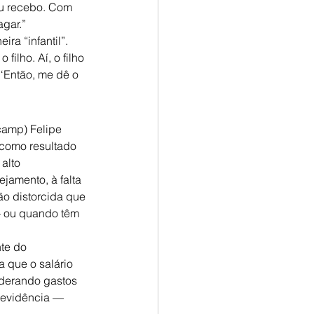
eu recebo. Com 
gar.”
a “infantil”. 
ilho. Aí, o filho 
 ‘Então, me dê o 
amp) Felipe 
 como resultado 
alto 
jamento, à falta 
ão distorcida que 
— ou quando têm 
te do 
 que o salário 
iderando gastos 
revidência — 