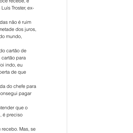
ocê recebe, é 
uís Troster, ex-
das não é ruim 
metade dos juros, 
odo mundo, 
do cartão de 
 cartão para 
i indo, eu 
berta de que 
ida do chefe para 
 consegui pagar 
ntender que o 
 é preciso 
 recebo. Mas, se 