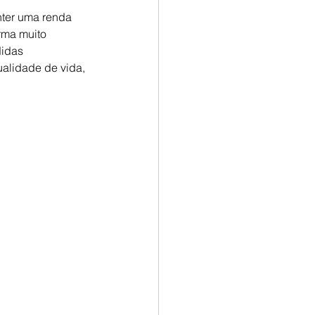
nter uma renda 
rma muito 
didas 
alidade de vida, 