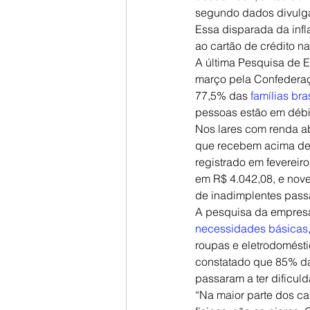
segundo dados divulgado
Essa disparada da infla
ao cartão de crédito 
A última Pesquisa de 
março pela Confederaç
77,5% das 
famílias bra
pessoas estão em débi
Nos lares com renda a
que recebem acima de 1
registrado em fevereir
em R$ 4.042,08, e nov
de inadimplentes pass
A pesquisa da empresa
necessidades básicas
roupas e eletrodomésti
constatado que 85% da
passaram a ter dificul
“Na maior parte dos ca