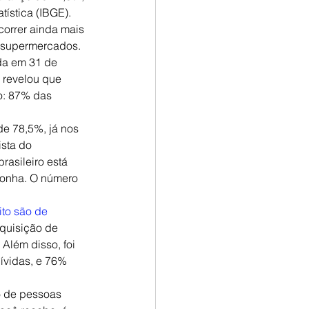
tística (IBGE). 
correr ainda mais 
e supermercados.
da em 31 de 
 revelou que 
vo: 87% das 
e 78,5%, já nos 
sta do 
asileiro está 
gonha. O número 
ito são de 
quisição de 
Além disso, foi 
ívidas, e 76% 
o de pessoas 