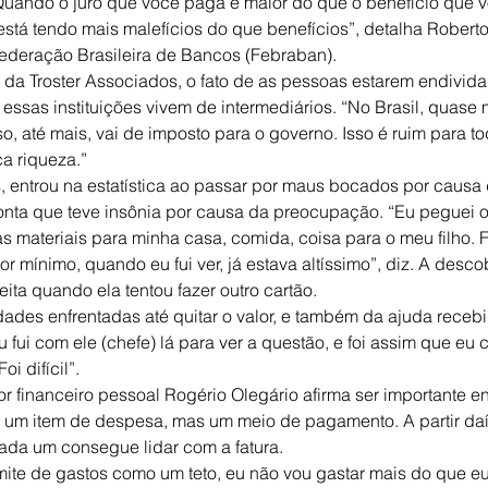
. Quando o juro que você paga é maior do que o benefício que v
stá tendo mais malefícios do que benefícios”, detalha Roberto L
ederação Brasileira de Bancos (Febraban).
a Troster Associados, o fato de as pessoas estarem endivida
essas instituições vivem de intermediários. “No Brasil, quase 
 até mais, vai de imposto para o governo. Isso é ruim para t
a riqueza.”
, entrou na estatística ao passar por maus bocados por causa 
conta que teve insônia por causa da preocupação. “Eu peguei o
 materiais para minha casa, comida, coisa para o meu filho. Fo
 mínimo, quando eu fui ver, já estava altíssimo”, diz. A desco
eita quando ela tentou fazer outro cartão.
ldades enfrentadas até quitar o valor, e também da ajuda receb
u fui com ele (chefe) lá para ver a questão, e foi assim que eu
i difícil”.
or financeiro pessoal Rogério Olegário afirma ser importante e
é um item de despesa, mas um meio de pagamento. A partir daí,
cada um consegue lidar com a fatura.
mite de gastos como um teto, eu não vou gastar mais do que eu