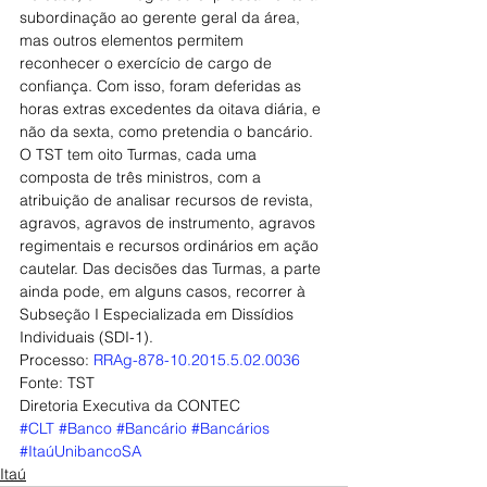
subordinação ao gerente geral da área, 
mas outros elementos permitem 
reconhecer o exercício de cargo de 
confiança. Com isso, foram deferidas as 
horas extras excedentes da oitava diária, e 
não da sexta, como pretendia o bancário.
O TST tem oito Turmas, cada uma 
composta de três ministros, com a 
atribuição de analisar recursos de revista, 
agravos, agravos de instrumento, agravos 
regimentais e recursos ordinários em ação 
cautelar. Das decisões das Turmas, a parte 
ainda pode, em alguns casos, recorrer à 
Subseção I Especializada em Dissídios 
Individuais (SDI-1).
Processo: 
RRAg-878-10.2015.5.02.0036
Fonte: TST
Diretoria Executiva da CONTEC
#CLT
#Banco
#Bancário
#Bancários
#ItaúUnibancoSA
Itaú