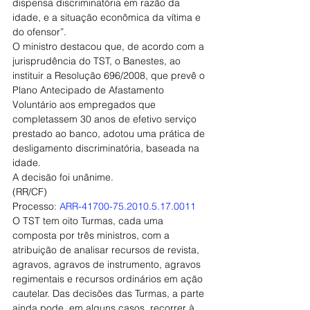
dispensa discriminatória em razão da 
idade, e a situação econômica da vítima e 
do ofensor”.
O ministro destacou que, de acordo com a 
jurisprudência do TST, o Banestes, ao 
instituir a Resolução 696/2008, que prevê o 
Plano Antecipado de Afastamento 
Voluntário aos empregados que 
completassem 30 anos de efetivo serviço 
prestado ao banco, adotou uma prática de 
desligamento discriminatória, baseada na 
idade.
A decisão foi unânime.
(RR/CF)
Processo: 
ARR-41700-75.2010.5.17.0011
O TST tem oito Turmas, cada uma 
composta por três ministros, com a 
atribuição de analisar recursos de revista, 
agravos, agravos de instrumento, agravos 
regimentais e recursos ordinários em ação 
cautelar. Das decisões das Turmas, a parte 
ainda pode, em alguns casos, recorrer à 