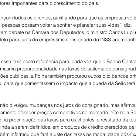
ores importantes para o crescimento do país.
çam todos os clientes, auxiliando para que as empresas voltem
s pessoas possam voltar a sonhar e planejar suas vidas”, diz.
), em debate na Câmara dos Deputados, o ministro Carlos Lupi 
 teto para juros do empréstimo consignado do INSS acompanh
r essa taxa como referência para, cada vez que o Banco Central
mesma proporcionalidade nas taxas do sistema de consignado
ções públicas, a Folha também procurou outros oito bancos priv
o, para que comentassem o impacto que a queda da Selic terá 
 não divulgou mudanças nos juros do consignado, mas afirmou
namento oferecer preços competitivos no mercado. “Como a Se
na precificação das taxas para os clientes, o resultado da r
ainda a serem definidos, em produtos de crédito oferecidos pe
ém informou que fará ajuste das taxas na modalidade pós-fix