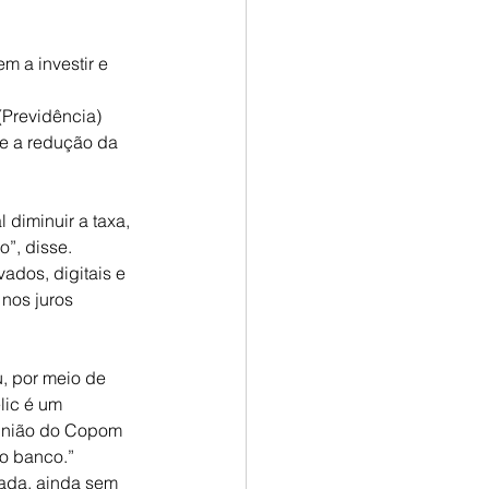
 a investir e 
(Previdência) 
e a redução da 
 diminuir a taxa, 
”, disse.
ados, digitais e 
nos juros 
, por meio de 
lic é um 
eunião do Copom 
lo banco.”
ada, ainda sem 