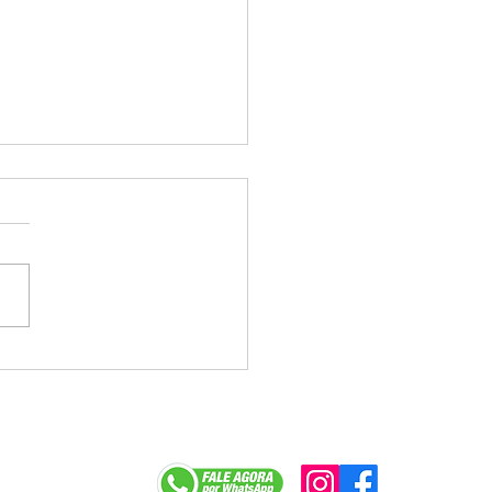
a tenta jogar déficit do
e Caixa no colo dos
egados e enfrenta
ição na mesa
r