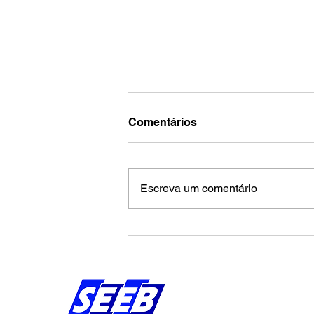
Comentários
Escreva um comentário
Calendário de agosto
pressiona Banco da
Amazônia por avanços na
campanha salarial
Endereço:
Av Bernardo Vieira d