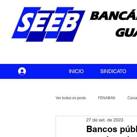
BANCÁ
GU
seeb
INICIO
SINDICATO
Ver todos os posts
FENABAN
Caix
27 de set. de 2023
Banco do Brasil
CONTEC
Bancos públ