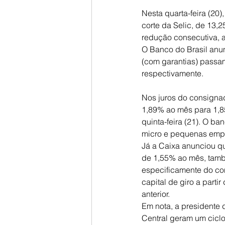
Nesta quarta-feira (20
corte da Selic, de 13
redução consecutiva, 
O Banco do Brasil anun
(com garantias) passam
respectivamente.
Nos juros do consignad
1,89% ao mês para 1,85
quinta-feira (21). O b
micro e pequenas empre
Já a Caixa anunciou qu
de 1,55% ao mês, també
especificamente do co
capital de giro a part
anterior.
Em nota, a presidente 
Central geram um ciclo