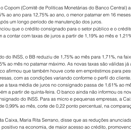
), o Copom (Comitê de Políticas Monetárias do Banco Central)
,25% ao ano para 12,75% ao ano, o menor patamar em 16 meses
após um longo período de manutenção dos juros.
ciou que o crédito consignado para o setor público e o crédito
 a contar com taxas de juros a partir de 1,19% ao mês e 1,21
o do INSS, o BB reduziu de 1,75% ao mês para 1,71%, na faix
% ao mês no patamar máximo. As novas taxas são válidas já a 
anco afirmou que também houve corte em empréstimos para pess
sas, com as condições variando conforme o perfil do cliente
e a taxa média de juros no consignado passa de 1,61% ao mês
m a partir de quinta-feira. O banco ainda não informou os nov
nsignado do INSS. Para as micro e pequenas empresas, a Cai
ir de 0,99% ao mês, corte de 0,22 ponto percentual, na compara
da Caixa, Maria Rita Serrano, disse que as reduções anunciad
 positivo na economia, de maior acesso ao crédito, promovend