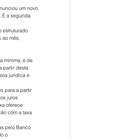
 anunciou um novo 
. É a segunda 
 estruturado 
% ao mês, 
a mínima, e de 
partir desta 
oa jurídica e 
.
 para a partir 
os juros 
xa oferece 
ção com a taxa 
as pelo Banco 
o o 