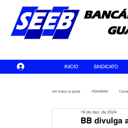
BANCÁ
GU
seeb
INICIO
SINDICATO
Ver todos os posts
FENABAN
Caix
19 de dez. de 2024
Banco do Brasil
CONTEC
BB divulga 