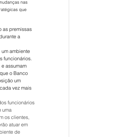
 mudanças nas 
ratégicas que 
o as premissas 
durante a 
 um ambiente 
 funcionários. 
s e assumam 
 que o Banco 
osição um 
 cada vez mais 
dos funcionários 
m uma 
 os clientes, 
rão atuar em 
biente de 