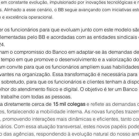
 em constante evolução, impulsionado por inovações tecnológicas e
s. Alinhado a esse cenário, o BB segue avançando com iniciativas est
 e excelência operacional.
r os funcionários para que evoluam junto com este modelo sã
lementadas pelo BB e acordadas com as entidades sindicais 
24.
rmam o compromisso do Banco em adaptar-se às demandas de
 tempo em que promove o desenvolvimento e a valorização dos
um convite para que os funcionários ampliem suas habilidade
vantes na organização. Essa transformação é necessária para
, sobretudo, para que os funcionários e clientes tenham à disp
hor do atendimento físico e digital. O objetivo é ter um Banco
ue trabalhe com todas as pessoas.
a diretamente cerca de 
15 mil colegas
 e reflete as demandas 
s, fortalecendo a mobilidade interna. As novas funções traze
 promovendo interações mais dinâmicas e eficientes, tanto com
nários. Com essa atuação transversal, estes novos papéis pode
tro das agências, respondendo à evolução natural do nosso am