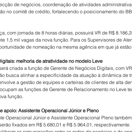
pecção de negócios, coordenação de atividades administrativa
ão no comitê de crédito, fortalecendo o posicionamento do B
ça, com jornada de 8 horas diárias, possuirá VR de R$ 8.186,28
e 1,5 mil vagas da nova função. Para os Supervisores de Ate
 oportunidade de nomeação na mesma agência em que já estão 
gitais: melhoria de atratividade no modelo Leve
 será criada a função de Gerente de Negócios Digitais, com VR
ão busca alinhar a especificidade da atuação à dinâmica de t
envolve a gestão de equipes e carteiras de clientes de alta de
á ocupam as funções de Gerente de Relacionamento no Leve ter
va função.
e apoio: Assistente Operacional Júnior e Pleno
nte Operacional Júnior e Assistente Operacional Pleno também
serão fixados em R$ 5.680,01 e R$ 5.964,01, respectivamente.
ilibram as remunerações entre as redes de negócios e de apoi