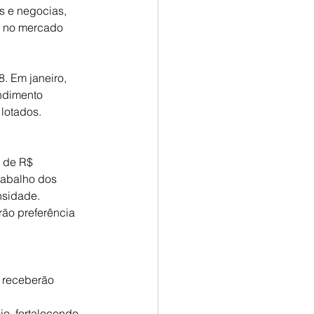
s e negocias, 
B no mercado 
. Em janeiro, 
ndimento 
lotados.
 de R$ 
rabalho dos 
nsidade.
ão preferência 
 receberão 
o, fortalecendo 