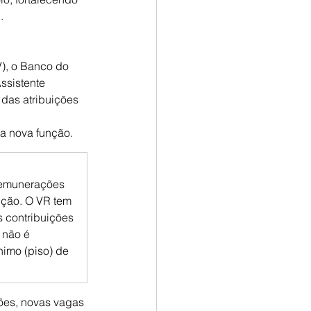
.
), o Banco do 
ssistente 
das atribuições 
a nova função.
 remunerações 
nção. O VR tem 
 contribuições 
 não é 
imo (piso) de 
ões, novas vagas 