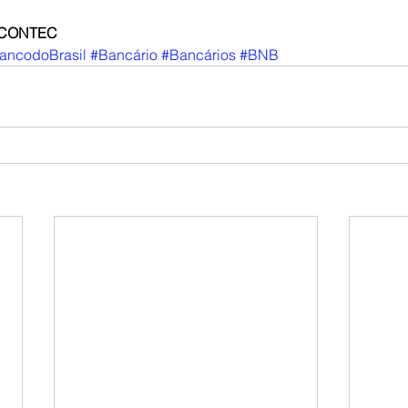
a CONTEC
ancodoBrasil
#Bancário
#Bancários
#BNB