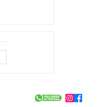
rições para o concurso
asa terminam na
xima semana
r