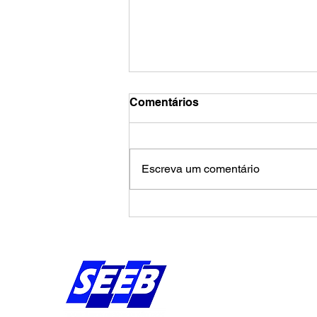
Comentários
Escreva um comentário
Banco do Nordeste lança
cartão de crédito com limite
de até R$ 100 mil
Endereço:
Av Bernardo Vieira d
Piedade, Jaboatão 
Pernambuco - Brasil