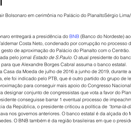
l
air Bolsonaro em cerimônia no Palácio do PlanaltoSérgio Lim
onaro entregará a presidência do 
BNB
 (Banco do Nordeste) ao 
Valdemar Costa Neto, condenado por corrupção no processo d
 gesto de aproximação do Palácio do Planalto com o Centrão.
ada pelo jornal 
Estado de S.Paulo. 
O atual presidente do banc
o para que Alexandre Borges Cabral assuma o banco estatal.
da Casa da Moeda de julho de 2016 a junho de 2019, durante a
, ele foi indicado pelo PTB, que é outro partido do grupo de 
aproximação para conseguir mais apoio do Congresso Nacional
a designar conjunto de congressistas que vota a favor do Plan
residente conseguisse barrar 1 eventual processo de impeachm
a da República, o presidente criticou a política de 
“toma-lá-d
va nos governos anteriores. O banco estatal é da alçada do M
edes. O BNB também é da região brasileiras em que o presid