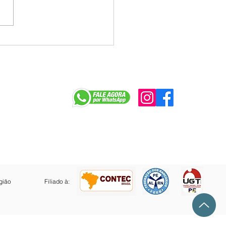
o rodadas colocaram
 a pauta dos bancários
iscussão, mas
ban ainda não
sentou propostas
r
gião
Filiado à: