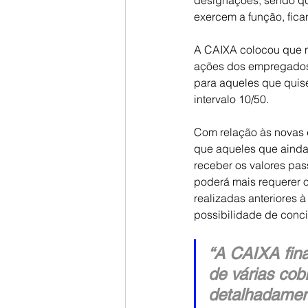
designações, sendo qu
exercem a função, fi
A CAIXA colocou que n
ações dos empregados q
para aqueles que quiser
intervalo 10/50.
Com relação às novas d
que aqueles que ainda 
receber os valores pas
poderá mais requerer 
realizadas anteriores 
possibilidade de conci
“A CAIXA fin
de várias co
detalhadament