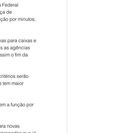
 Federal 
ça de 
ão por minutos, 
as para caixas e 
s as agências 
sim o fim da 
itérios serão 
e tem maior 
em a função por 
ara novas 