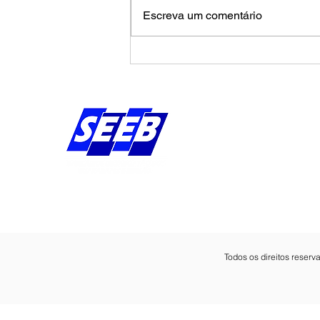
Escreva um comentário
Caixa tenta jogar déficit do
Saúde Caixa no colo dos
empregados e enfrenta
rejeição na mesa
Endereço:
Av Bernardo Vieira d
Piedade, Jaboatão 
Pernambuco - Brasil
CEP: 54.410-010
Todos os direitos reser