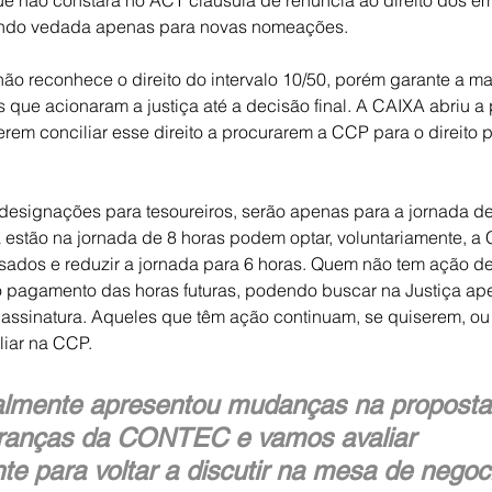
e não constará no ACT cláusula de renúncia ao direito dos e
cando vedada apenas para novas nomeações.
ão reconhece o direito do intervalo 10/50, porém garante a m
ue acionaram a justiça até a decisão final. A CAIXA abriu a 
em conciliar esse direito a procurarem a CCP para o direito pr
esignações para tesoureiros, serão apenas para a jornada de
estão na jornada de 8 horas podem optar, voluntariamente, a
sados e reduzir a jornada para 6 horas. Quem não tem ação de 
o pagamento das horas futuras, podendo buscar na Justiça ap
à assinatura. Aqueles que têm ação continuam, se quiserem, ou
liar na CCP.
almente apresentou mudanças na proposta
branças da CONTEC e vamos avaliar 
e para voltar a discutir na mesa de negoc