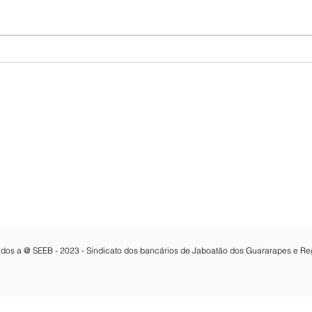
Fenaban adia apresentação
Cinc
de proposta e remarca
toda
negociação para 13 de
em d
agosto
Fena
Contatos:
apre
e Melo 3462 , 7º Andar, Sala 703,
Email:
seeb@bancariosjaboatao.org.b
Fone: 81 3468-8316
dos Guararapes-PE
Whatsapp:
81 3468-8316
CNPJ: 15.114.961/0001-02
vados a @ SEEB - 2023 - Sindicato dos bancários de Jaboatão dos Guararapes e Re