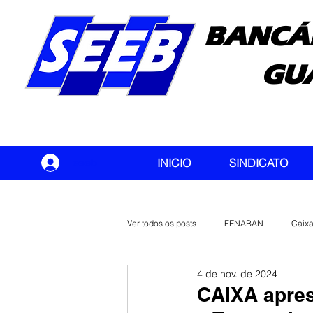
BANCÁ
GU
seeb
INICIO
SINDICATO
Ver todos os posts
FENABAN
Caix
4 de nov. de 2024
Banco do Brasil
CONTEC
CAIXA apres