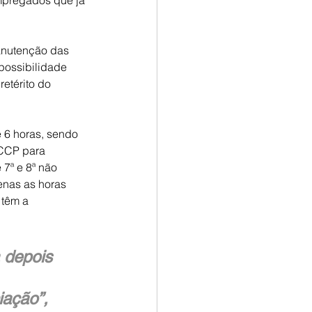
mpregados que já 
anutenção das 
possibilidade 
etérito do 
 6 horas, sendo 
 CCP para 
7ª e 8ª não 
enas as horas 
 têm a 
 depois 
iação”, 