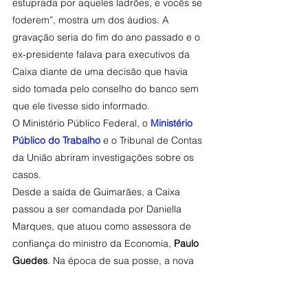
estuprada por aqueles ladrões, e vocês se 
foderem”, mostra um dos áudios. A 
gravação seria do fim do ano passado e o 
ex-presidente falava para executivos da 
Caixa diante de uma decisão que havia 
sido tomada pelo conselho do banco sem 
que ele tivesse sido informado.
O Ministério Público Federal, o 
Ministério 
Público do Trabalho
 e o Tribunal de Contas 
da União abriram investigações sobre os 
casos.
Desde a saída de Guimarães, a Caixa 
passou a ser comandada por Daniella 
Marques, que atuou como assessora de 
confiança do ministro da Economia, 
Paulo 
Guedes
. Na época de sua posse, a nova 
presidente disse que 
o banco apuraria 
com rigor as denúncias de assédio sexual 