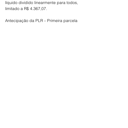
líquido dividido linearmente para todos, 
limitado a R$ 4.367,07.
Antecipação da PLR – Primeira parcela 
depositada até dez dias após assinatura 
da Convenção Coletiva.
Regra básica – 54% do salário reajustado 
em setembro de 2016, mais fixo de R$ 
1.310,12, limitado a R$ 7.028,15 e ao teto 
de 12,8% do lucro líquido – o que ocorrer 
primeiro. Parcela adicional equivalente a 
2,2% do lucro líquido do primeiro semestre 
de 2016, limitado a R$ 2.183,53.
Para 2017:
Reposição da inflação medida pelo INPC 
mais 1% de aumento real nos salários, 
pisos e todas as verbas salariais; PLR e 
antecipação da PLR – mesmas regras, 
com reajustes dos valores fixos e limites 