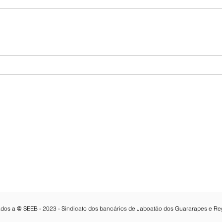
Audiência com o
Caix
Presidente da Câmara dos
Saúd
Vereadores do Cabo de
empr
Santo Agostinho.
reje
Contatos:
e Melo 3462 , 7º Andar, Sala 703,
Email:
seeb@bancariosjaboatao.org.b
Fone: 81 3468-8316
dos Guararapes-PE
Whatsapp:
81 3468-8316
CNPJ: 15.114.961/0001-02
vados a @ SEEB - 2023 - Sindicato dos bancários de Jaboatão dos Guararapes e Re