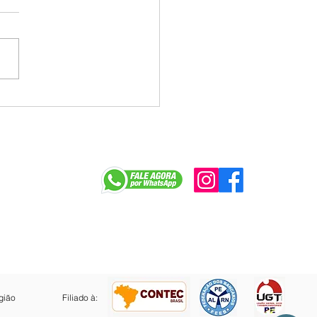
a tenta jogar déficit do
e Caixa no colo dos
egados e enfrenta
ição na mesa
r
gião
Filiado à: