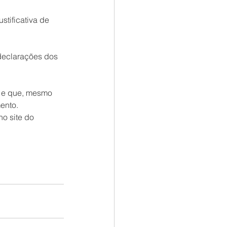
stificativa de 
declarações dos 
l e que, mesmo 
ento.
o site do 