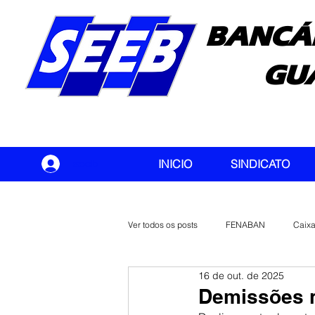
BANCÁ
GU
seeb
INICIO
SINDICATO
Ver todos os posts
FENABAN
Caix
16 de out. de 2025
Banco do Brasil
CONTEC
Demissões no