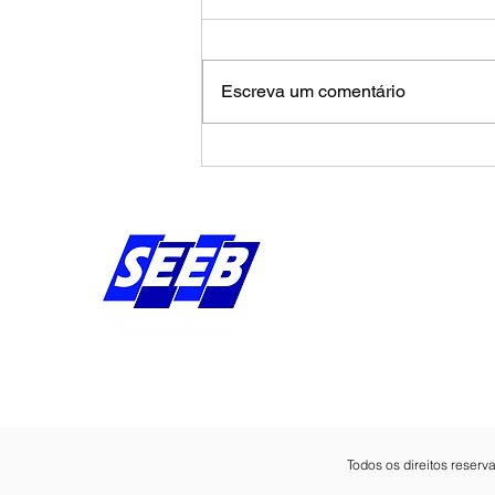
Escreva um comentário
Calendário de agosto
pressiona Banco da
Amazônia por avanços na
campanha salarial
Endereço:
Av Bernardo Vieira d
Piedade, Jaboatão 
Pernambuco - Brasil
CEP: 54.410-010
Todos os direitos reser