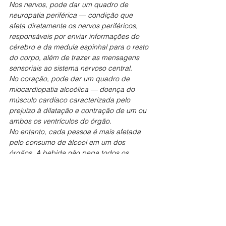
Nos nervos, pode dar um quadro de 
neuropatia periférica — condição que 
afeta diretamente os nervos periféricos, 
responsáveis por enviar informações do 
cérebro e da medula espinhal para o resto 
do corpo, além de trazer as mensagens 
sensoriais ao sistema nervoso central.
No coração, pode dar um quadro de 
miocardiopatia alcoólica — doença do 
músculo cardíaco caracterizada pelo 
prejuízo à dilatação e contração de um ou 
ambos os ventrículos do órgão.
No entanto, cada pessoa é mais afetada 
pelo consumo de álcool em um dos 
órgãos. A bebida não pega todos os 
órgãos de uma pessoa só. É um processo 
grave e sério.
Quais são os melhores locais para buscar 
ajuda. São em centros de reabilitação, 
buscar ajuda de psicólogos, apoio 
familiar…?