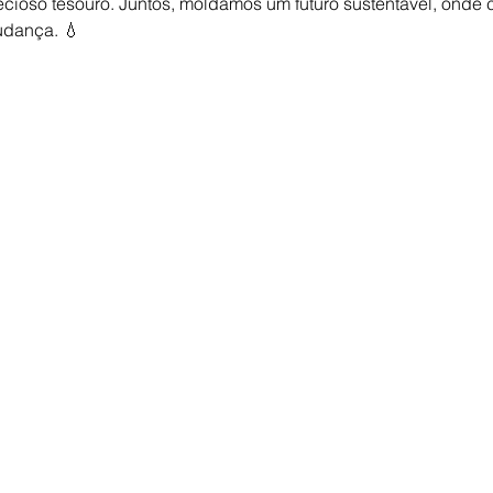
ioso tesouro. Juntos, moldamos um futuro sustentável, onde 
udança. 💧 