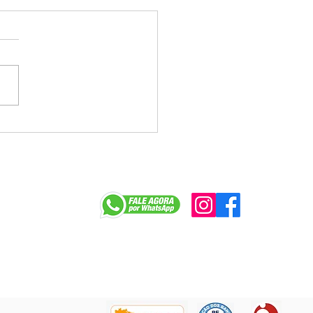
a tenta jogar déficit do
e Caixa no colo dos
egados e enfrenta
ição na mesa
r