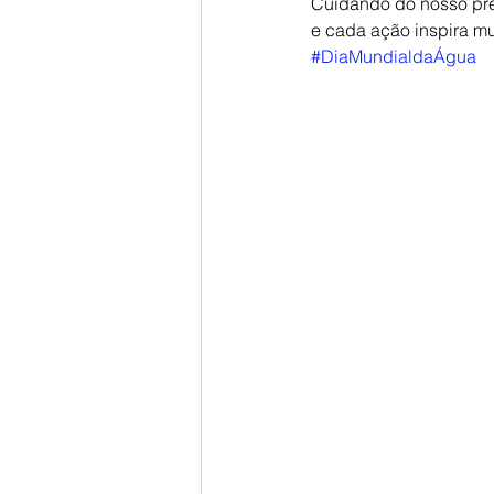
Cuidando do nosso prec
e cada ação inspira m
#DiaMundialdaÁgua