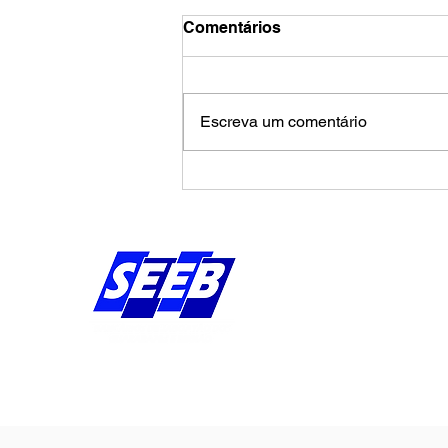
Comentários
Escreva um comentário
Calendário de agosto
pressiona Banco da
Amazônia por avanços na
campanha salarial
Endereço:
Av Bernardo Vieira d
Piedade, Jaboatão 
Pernambuco - Brasil
CEP: 54.410-010