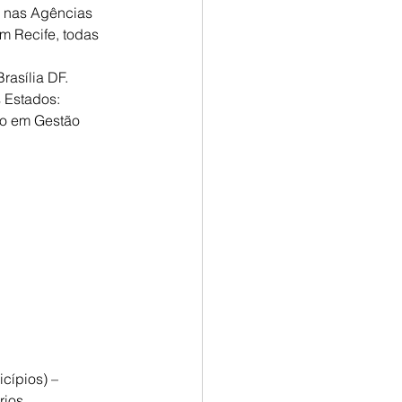
, nas Agências 
m Recife, todas 
rasília DF.
 Estados: 
o em Gestão 
cípios) – 
ios.