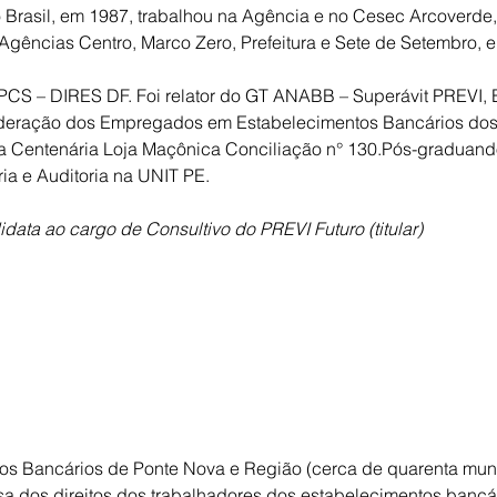
 Brasil, em 1987, trabalhou na Agência e no Cesec Arcoverde
 Agências Centro, Marco Zero, Prefeitura e Sete de Setembro, e
CS – DIRES DF. Foi relator do GT ANABB – Superávit PREVI, B
ederação dos Empregados em Estabelecimentos Bancários dos
a Centenária Loja Maçônica Conciliação n° 130.Pós-graduand
ria e Auditoria na UNIT PE.
data ao cargo de Consultivo do PREVI Futuro (titular)
dos Bancários de Ponte Nova e Região (cerca de quarenta muni
a dos direitos dos trabalhadores dos estabelecimentos bancár