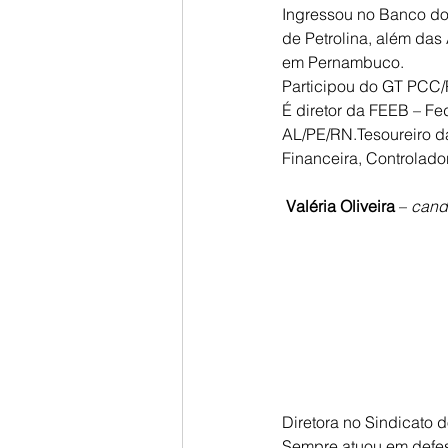
Ingressou no Banco do
de Petrolina, além das
em Pernambuco.
Participou do GT PCC/P
É diretor da FEEB – F
AL/PE/RN.Tesoureiro d
Financeira, Controlado
Valéria Oliveira
 – 
candi
Diretora no Sindicato 
Sempre atuou em defes