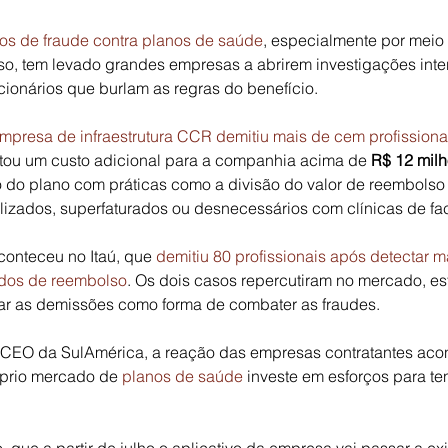
os de fraude contra planos de saúde
, especialmente por meio
so, tem levado grandes empresas a abrirem investigações inte
uncionários que burlam as regras do benefício.
mpresa de infraestrutura CCR demitiu mais de cem profissiona
tou um custo adicional para a companhia acima de 
R$ 12 milh
o do plano com práticas como a divisão do valor de reembolso 
lizados, superfaturados ou desnecessários com clínicas de fa
onteceu no Itaú, que 
demitiu 80 profissionais após detectar 
idos de reembolso
. Os dois casos repercutiram no mercado, es
r as demissões como forma de combater as fraudes.
CEO da SulAmérica, a reação das empresas contratantes acon
prio mercado de 
planos de saúde
 investe em esforços para ten