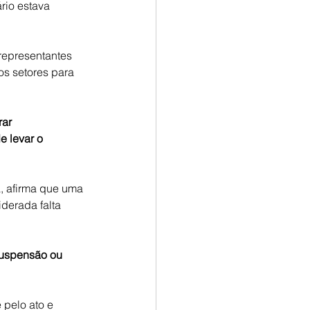
rio estava 
representantes 
os setores para 
ar 
 levar o 
, afirma que uma 
derada falta 
suspensão ou 
 pelo ato e 