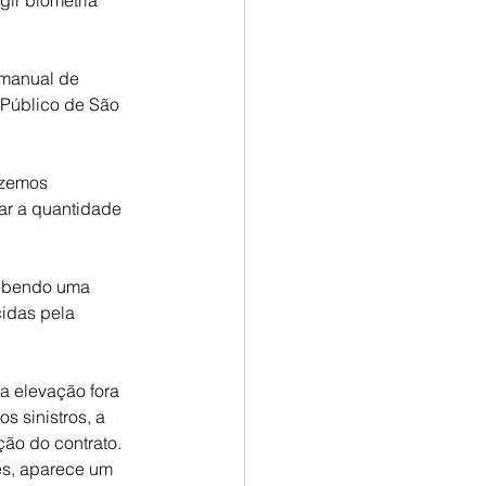
gir biometria 
manual de 
 Público de São 
izemos 
car a quantidade 
cebendo uma 
idas pela 
a elevação fora 
 sinistros, a 
ão do contrato.
es, aparece um 