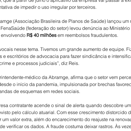
, que a partir de julho o aplicativo da empresa vai passar a exi
ntativa de impedir o uso irregular por terceiros.
amge (Associação Brasileira de Planos de Saúde) lançou um 
 FenaSaúde (federação do setor) levou denúncia ao Ministério
 envolvendo
 R$ 40 milhões
 em reembolsos fraudulentos.
vocais nesse tema. Tivemos um grande aumento de equipe. F
 e escritórios de advocacia para fazer sindicância e intensifi
rime e processos judiciais”, diz Reis.
erintendente-médico da Abramge, afirma que o setor vem per
desde o início da pandemia, impulsionada por brechas favorec
gandas de esquemas em redes sociais.
esa contratante acende o sinal de alerta quando descobre um
isto pelo cálculo atuarial. Com esse crescimento distorcido dos
um valor extra, além do encarecimento do reajuste na renovaç
e verificar os dados. A fraude costuma deixar rastros. Às vez