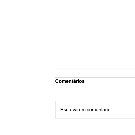
Comentários
Escreva um comentário
Caixa tenta jogar déficit do
Saúde Caixa no colo dos