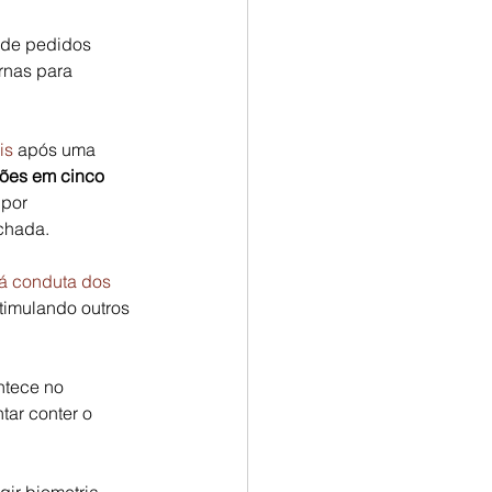
 de pedidos 
rnas para 
is
 após uma 
ões em cinco 
por 
chada.
má conduta dos 
timulando outros 
tece no 
tar conter o 