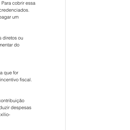
Para cobrir essa 
credenciados. 
 pagar um 
 diretos ou 
mentar do 
a que for 
ncentivo fiscal.
ontribuição 
duzir despesas 
ílio-