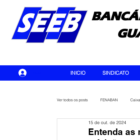
BANCÁ
GU
seeb
INICIO
SINDICATO
Ver todos os posts
FENABAN
Caix
15 de out. de 2024
Banco do Brasil
CONTEC
Entenda as 