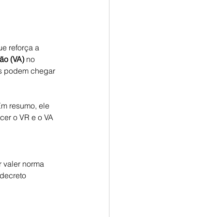
e reforça a 
ão (VA)
 no 
as podem chegar 
Em resumo, ele 
cer o VR e o VA 
 valer norma 
 decreto 