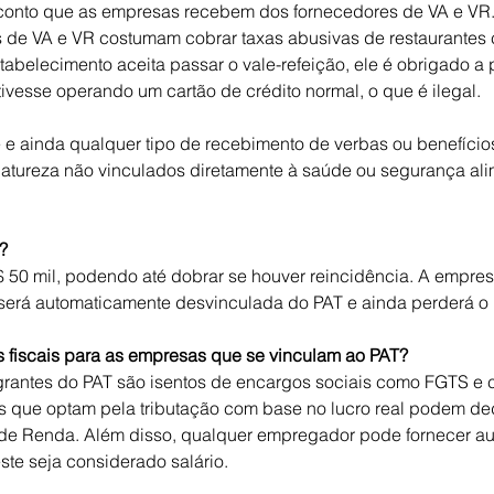
onto que as empresas recebem dos fornecedores de VA e VR. 
s de VA e VR costumam cobrar taxas abusivas de restaurantes 
abelecimento aceita passar o vale-refeição, ele é obrigado a
ivesse operando um cartão de crédito normal, o que é ilegal.
e e ainda qualquer tipo de recebimento de verbas ou benefícios
natureza não vinculados diretamente à saúde ou segurança ali
?
R$ 50 mil, podendo até dobrar se houver reincidência. A empres
 será automaticamente desvinculada do PAT e ainda perderá o i
s fiscais para as empresas que se vinculam ao PAT?
rantes do PAT são isentos de encargos sociais como FGTS e c
es que optam pela tributação com base no lucro real podem de
de Renda. Além disso, qualquer empregador pode fornecer aux
te seja considerado salário.