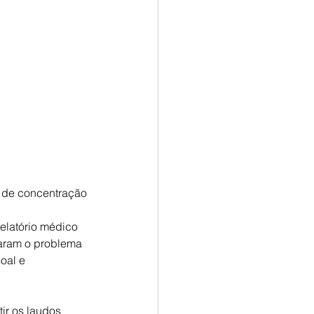
e de concentração
elatório médico 
aram o problema 
oal e 
ir os laudos 