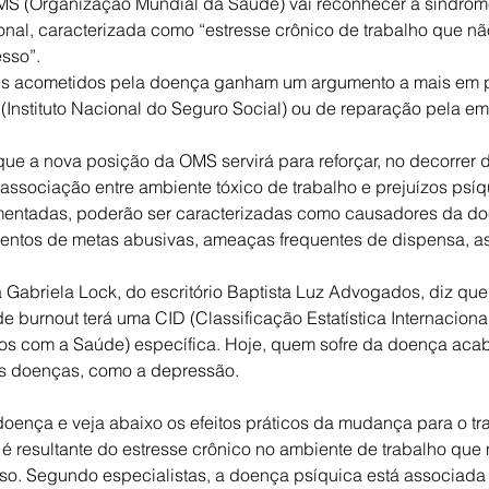
 OMS (Organização Mundial da Saúde) vai reconhecer a síndrom
l, caracterizada como “estresse crônico de trabalho que não
sso”.
res acometidos pela doença ganham um argumento a mais em 
(Instituto Nacional do Seguro Social) ou de reparação pela em
que a nova posição da OMS servirá para reforçar, no decorrer 
a associação entre ambiente tóxico de trabalho e prejuízos psíq
ntadas, poderão ser caracterizadas como causadores da doe
entos de metas abusivas, ameaças frequentes de dispensa, as
 Gabriela Lock, do escritório Baptista Luz Advogados, diz que
 burnout terá uma CID (Classificação Estatística Internacion
s com a Saúde) específica. Hoje, quem sofre da doença acab
ras doenças, como a depressão.
oença e veja abaixo os efeitos práticos da mudança para o tr
é resultante do estresse crônico no ambiente de trabalho que n
o. Segundo especialistas, a doença psíquica está associada 