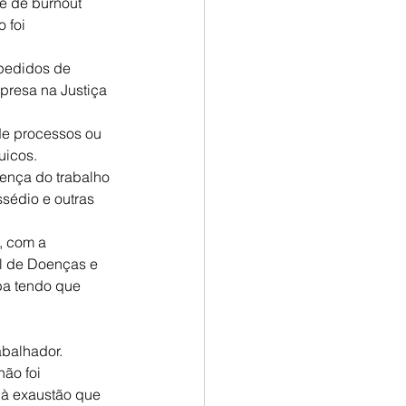
e de burnout 
 foi 
pedidos de 
presa na Justiça 
de processos ou 
uicos.
nça do trabalho 
sédio e outras 
, com a 
al de Doenças e 
a tendo que 
abalhador.
ão foi 
à exaustão que 