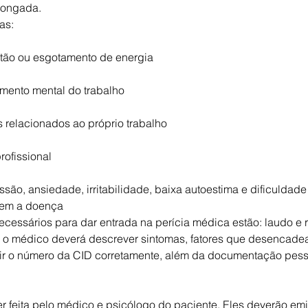
longada.
as:
stão ou esgotamento de energia
mento mental do trabalho
s relacionados ao próprio trabalho
rofissional
são, ansiedade, irritabilidade, baixa autoestima e dificuldad
tem a doença
cessários para dar entrada na perícia médica estão: laudo e r
 o médico deverá descrever sintomas, fatores que desencade
rir o número da CID corretamente, além da documentação pess
r feita pelo médico e psicólogo do paciente. Eles deverão emit