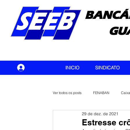
BANCÁ
GU
seeb
INICIO
SINDICATO
Ver todos os posts
FENABAN
Caix
29 de dez. de 2021
Banco do Brasil
CONTEC
Estresse cr