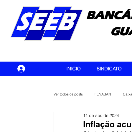
BANCÁ
GU
seeb
INICIO
SINDICATO
Ver todos os posts
FENABAN
Caix
11 de abr. de 2024
Banco do Brasil
CONTEC
Inflação ac