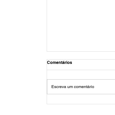
Comentários
Escreva um comentário
Calendário de agosto
pressiona Banco da
Amazônia por avanços na