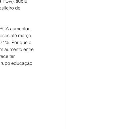
(IPCA), subiu 
sileiro de 
 IPCA aumentou 
eses até março. 
,71%. Por que o 
m aumento entre 
ece ter 
grupo educação 