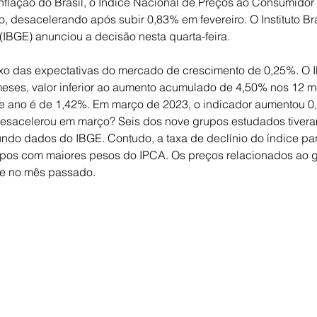
inflação do Brasil, o Índice Nacional de Preços ao Consumidor 
, desacelerando após subir 0,83% em fevereiro. O Instituto Bra
 (IBGE) anunciou a decisão nesta quarta-feira.
xo das expectativas do mercado de crescimento de 0,25%. O
eses, valor inferior ao aumento acumulado de 4,50% nos 12 m
te ano é de 1,42%. Em março de 2023, o indicador aumentou 0
esacelerou em março? Seis dos nove grupos estudados tivera
undo dados do IBGE. Contudo, a taxa de declínio do índice par
pos com maiores pesos do IPCA. Os preços relacionados ao 
e no mês passado.