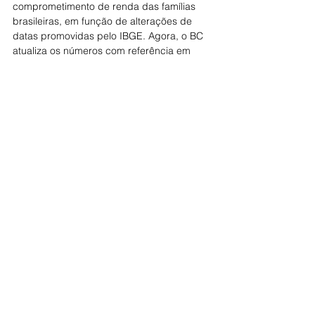
comprometimento de renda das famílias 
brasileiras, em função de alterações de 
datas promovidas pelo IBGE. Agora, o BC 
atualiza os números com referência em 
junho.
Segundo o BC, o comprometimento de 
renda das famílias para pagar parcelas 
mensais de empréstimos com o Sistema 
Financeiro Nacional (SFN) atingiu 30,9% 
em junho, ante 30,7% em maio. 
Descontados os empréstimos imobiliários, 
o comprometimento da renda ficou em 
28,3% em junho, ante 28,2% em maio.
Fonte: CorreioWeb
Diretoria Executiva da CONTEC
#Juros
#chequeespecial
#Banco
#BancoCentral
#BC
#Copom
#Selic
CONTEC