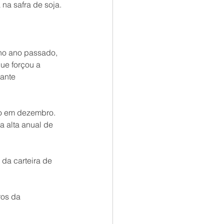
na safra de soja.
no ano passado, 
ue forçou a 
ante 
ão em dezembro. 
 alta anual de 
da carteira de 
ros da 