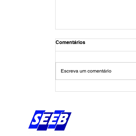
Comentários
Escreva um comentário
Caixa tenta jogar déficit do
Saúde Caixa no colo dos
empregados e enfrenta
rejeição na mesa
Endereço:
Av Bernardo Vieira d
Piedade, Jaboatão 
Pernambuco - Brasil