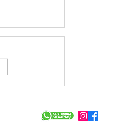
o rodadas colocaram
 a pauta dos bancários
iscussão, mas
ban ainda não
sentou propostas
r