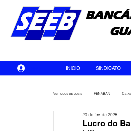
BANCÁ
GU
seeb
INICIO
SINDICATO
Ver todos os posts
FENABAN
Caix
20 de fev. de 2025
Banco do Brasil
CONTEC
Lucro do Ba