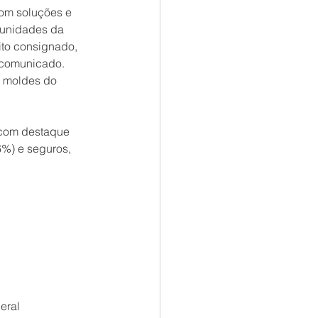
com soluções e 
tunidades da 
ito consignado, 
m comunicado.
 moldes do 
 com destaque 
6%) e seguros, 
eral