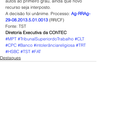
autos ao primeiro grau, ainda que novo 
recurso seja interposto.
A decisão foi unânime. Processo: 
Ag-RRAg-
29-08.2013.5.01.0013 
(RR/CF)
Fonte: TST
Diretoria Executiva da CONTEC
#MPT
#TribunalSuperiordoTrabalho
#CLT
#CPC
#Banco
#intolerânciareligiosa
#TRT
#HSBC
#TST
#FAT
Destaques
Posts Relacionados