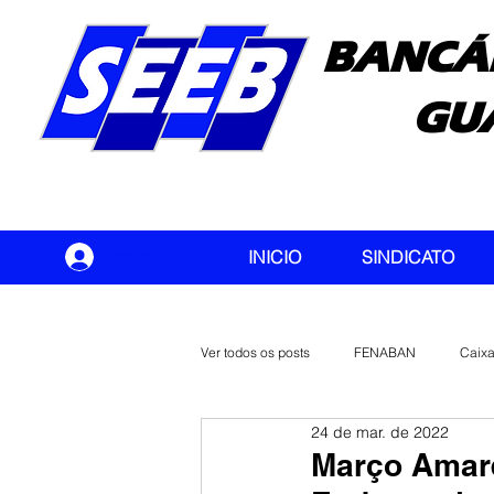
BANCÁ
GU
seeb
INICIO
SINDICATO
Ver todos os posts
FENABAN
Caix
24 de mar. de 2022
Banco do Brasil
CONTEC
Março Amare