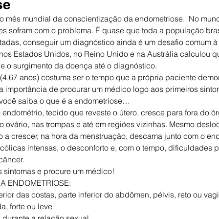
se
 mês mundial da conscientização da endometriose.  No mund
es sofram com o problema. É quase que toda a população brasi
tadas, conseguir um diagnóstico ainda é um desafio comum à 
 nos Estados Unidos, no Reino Unido e na Austrália calculou 
e o surgimento da doença até o diagnóstico.
(4,67 anos) costuma ser o tempo que a própria paciente demo
 a importância de procurar um médico logo aos primeiros sinto
e você saiba o que é a endometriose…
endométrio, tecido que reveste o útero, cresce para fora do ór
o ovário, nas trompas e até em regiões vizinhas. Mesmo desloc
 a crescer, na hora da menstruação, descama junto com o endo
 cólicas intensas, o desconforto e, com o tempo, dificuldades p
câncer.
 as sintomas e procure um médico!
A ENDOMETRIOSE:
ferior das costas, parte inferior do abdômen, pélvis, reto ou vag
a, forte ou leve
: durante a relação sexual