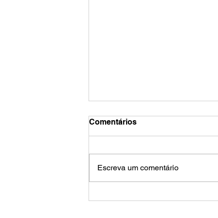
Comentários
Escreva um comentário
Trabalho infantil no Brasil
pode ser 7 vezes maior do
que apontam pesquisas