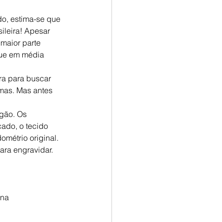
o, estima-se que 
leira! Apesar 
maior parte 
que em média 
ra para buscar 
mas. Mas antes 
gão. Os 
ado, o tecido 
métrio original. 
ara engravidar. 
ina