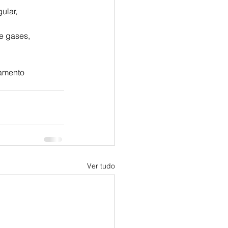
ular, 
e gases, 
amento 
Ver tudo