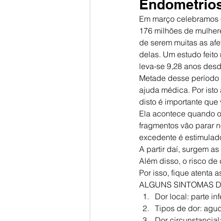
Endometrio
Em março celebramos o
176 milhões de mulher
de serem muitas as afe
delas. Um estudo feito
leva-se 9,28 anos desd
Metade desse período 
ajuda médica. Por isto
disto é importante qu
Ela acontece quando o 
fragmentos vão parar n
excedente é estimulado
A partir daí, surgem as
Além disso, o risco de 
Por isso, fique atenta
ALGUNS SINTOMAS D
Dor local: parte in
Tipos de dor: agud
Dor circunstancial