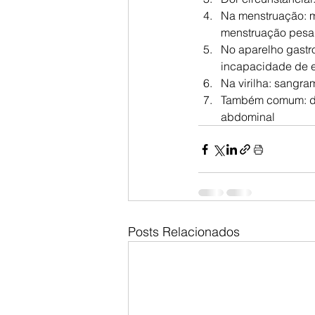
Na menstruação: m
menstruação pesa
No aparelho gastro
incapacidade de e
Na virilha: sangr
Também comum: dor
abdominal
Posts Relacionados