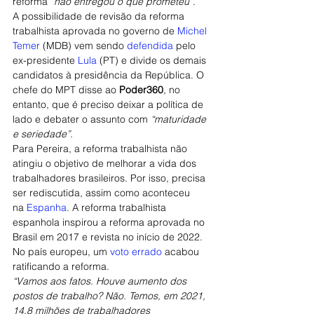
reforma 
“não entregou o que prometeu”
.
A possibilidade de revisão da reforma 
trabalhista aprovada no governo de 
Michel 
Temer
 (MDB) vem sendo 
defendida
 pelo 
ex-presidente 
Lula
 (PT) e divide os demais 
candidatos à presidência da República. O 
chefe do MPT disse ao 
Poder360
, no 
entanto, que é preciso deixar a política de 
lado e debater o assunto com 
“maturidade 
e seriedade”
.
Para Pereira, a reforma trabalhista não 
atingiu o objetivo de melhorar a vida dos 
trabalhadores brasileiros. Por isso, precisa 
ser rediscutida, assim como aconteceu 
na 
Espanha
. A reforma trabalhista 
espanhola inspirou a reforma aprovada no 
Brasil em 2017 e revista no início de 2022. 
No país europeu, um 
voto errado
 acabou 
ratificando a reforma.
“Vamos aos fatos. Houve aumento dos 
postos de trabalho? Não. Temos, em 2021, 
14,8 milhões de trabalhadores 