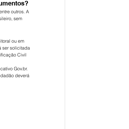
ocumentos?
ntre outros. A 
ileiro, sem 
itoral ou em 
 ser solicitada 
ficação Civil 
ativo Gov.br.
 cidadão deverá 