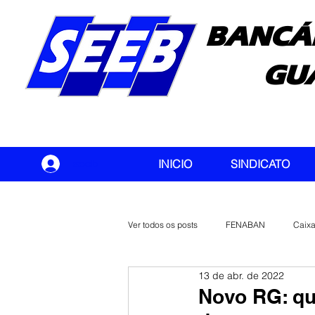
BANCÁ
GU
seeb
INICIO
SINDICATO
Ver todos os posts
FENABAN
Caix
13 de abr. de 2022
Banco do Brasil
CONTEC
Novo RG: qu