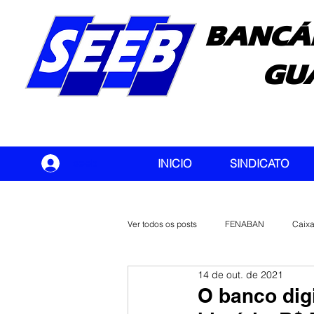
BANCÁ
GU
seeb
INICIO
SINDICATO
Ver todos os posts
FENABAN
Caix
14 de out. de 2021
Banco do Brasil
CONTEC
O banco digi