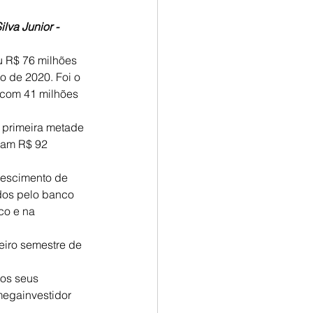
lva Junior -
u R$ 76 milhões 
o de 2020. Foi o 
o com 41 milhões 
 primeira metade 
ram R$ 92 
rescimento de 
dos pelo banco 
co e na 
iro semestre de 
aos seus 
megainvestidor 