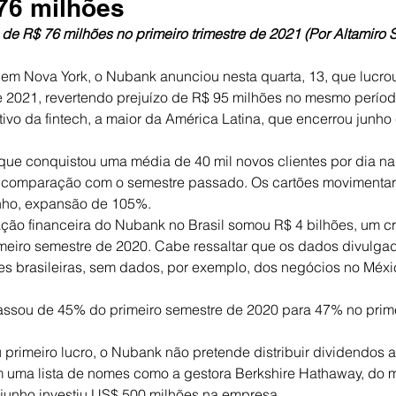
 76 milhões
de R$ 76 milhões no primeiro trimestre de 2021 (Por Altamiro Si
al em Nova York, o Nubank anunciou nesta quarta, 13, que lucro
de 2021, revertendo prejuízo de R$ 95 milhões no mesmo períod
itivo da fintech, a maior da América Latina, que encerrou junh
 que conquistou uma média de 40 mil novos clientes por dia na
 comparação com o semestre passado. Os cartões movimenta
unho, expansão de 105%.
ação financeira do Nubank no Brasil somou R$ 4 bilhões, um c
meiro semestre de 2020. Cabe ressaltar que os dados divulga
s brasileiras, sem dados, por exemplo, dos negócios no Méxi
sou de 45% do primeiro semestre de 2020 para 47% no prime
u primeiro lucro, o Nubank não pretende distribuir dividendos 
m uma lista de nomes como a gestora Berkshire Hathaway, do 
 junho investiu US$ 500 milhões na empresa.