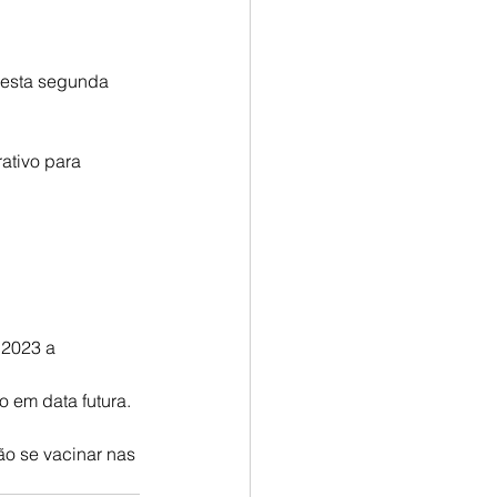
nesta segunda 
ativo para 
.2023 a 
o em data futura.
o se vacinar nas 