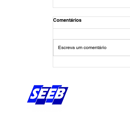
Comentários
Escreva um comentário
Calendário de agosto
pressiona Banco da
Amazônia por avanços na
campanha salarial
Endereço:
Av Bernardo Vieira d
Piedade, Jaboatão 
Pernambuco - Brasil
CEP: 54.410-010