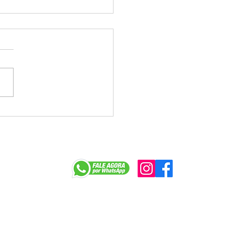
a tenta jogar déficit do
e Caixa no colo dos
egados e enfrenta
ição na mesa
r