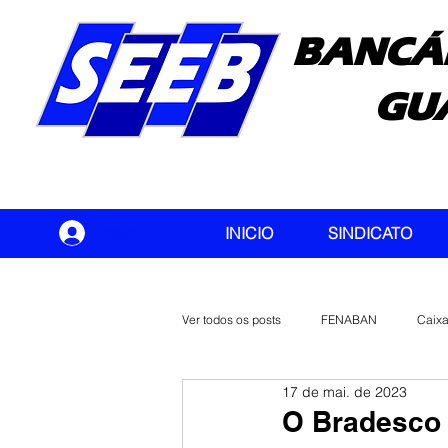
BANCÁ
GU
seeb
INICIO
SINDICATO
Ver todos os posts
FENABAN
Caix
17 de mai. de 2023
Banco do Brasil
CONTEC
O Bradesco 