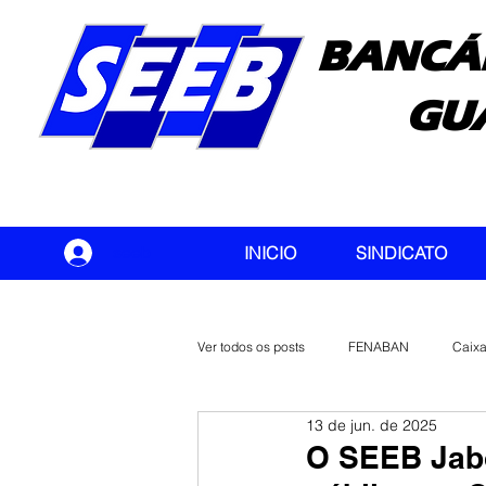
BANCÁ
GU
seeb
INICIO
SINDICATO
Ver todos os posts
FENABAN
Caix
13 de jun. de 2025
Banco do Brasil
CONTEC
O SEEB Jab