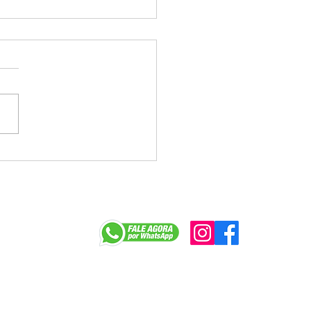
a tenta jogar déficit do
e Caixa no colo dos
egados e enfrenta
ição na mesa
r