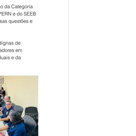
o da Categoria 
ALPERN e do SEEB 
ssas questões e 
dignas de 
hadores em 
uais e da 