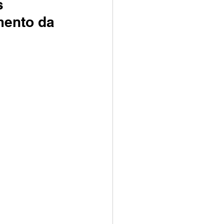
s
mento da