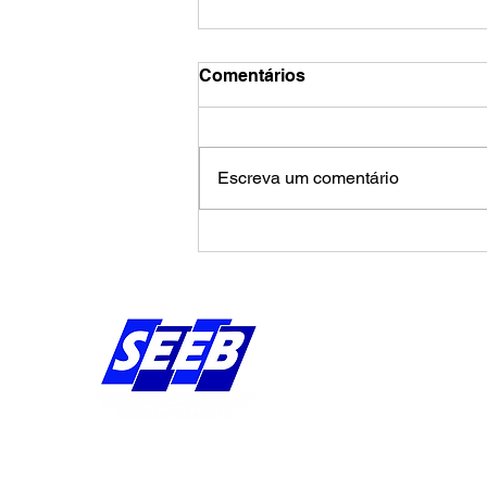
Comentários
Escreva um comentário
Calendário de agosto
pressiona Banco da
Amazônia por avanços na
campanha salarial
Endereço:
Av Bernardo Vieira d
Piedade, Jaboatão 
Pernambuco - Brasil
CEP: 54.410-010