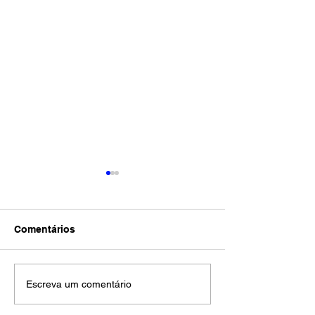
Comentários
Fenaban adia
Cinco rodadas
Escreva um comentário
apresentação de
colocaram toda