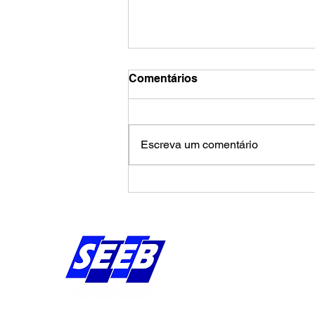
Comentários
Escreva um comentário
Fenaban adia apresentação
de proposta e remarca
negociação para 13 de
agosto
Endereço:
Av Bernardo Vieira d
Piedade, Jaboatão 
Pernambuco - Brasil
CEP: 54.410-010