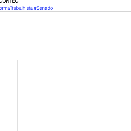
a CONTEC
ormaTrabalhista
#Senado