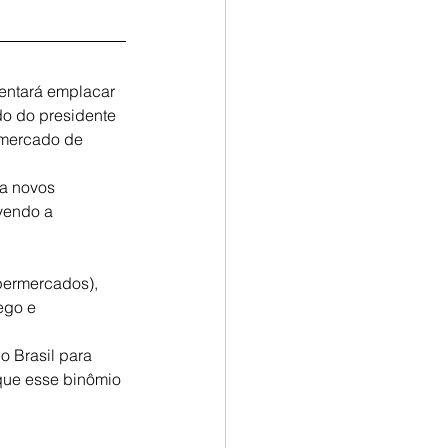
tentará emplacar 
do do presidente 
 mercado de 
ía novos 
vendo a 
permercados), 
ego e 
o Brasil para 
 que esse binômio 