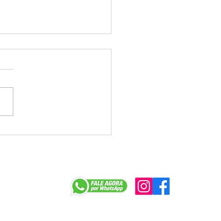
ban não apresenta
osta, e categoria cobra
rização dos pisos,
fícios e melhoria da
r