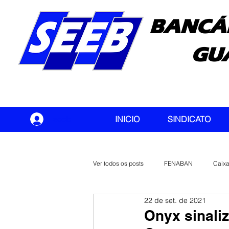
BANCÁ
GU
seeb
INICIO
SINDICATO
Ver todos os posts
FENABAN
Caix
22 de set. de 2021
Banco do Brasil
CONTEC
Onyx sinaliz