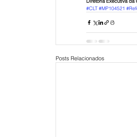
Diretoria Executiva d
#CLT
#MP104521
#Ref
Posts Relacionados