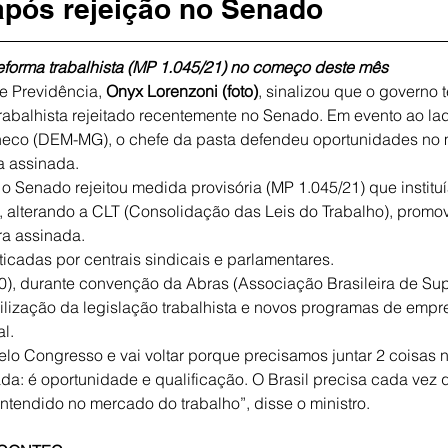
pós rejeição no Senado
eforma trabalhista (MP 1.045/21) no começo deste mês
e Previdência, 
Onyx Lorenzoni (foto)
, sinalizou que o governo 
abalhista rejeitado recentemente no Senado. Em evento ao la
eco (DEM-MG), o chefe da pasta defendeu oportunidades no
ra assinada.
 o Senado rejeitou medida provisória (MP 1.045/21) que institu
, alterando a CLT (Consolidação das Leis do Trabalho), promo
ra assinada.
icadas por centrais sindicais e parlamentares.
0), durante convenção da Abras (Associação Brasileira de Su
ilização da legislação trabalhista e novos programas de empr
al.
elo Congresso e vai voltar porque precisamos juntar 2 coisas n
ada: é oportunidade e qualificação. O Brasil precisa cada vez
tendido no mercado do trabalho”, disse o ministro.