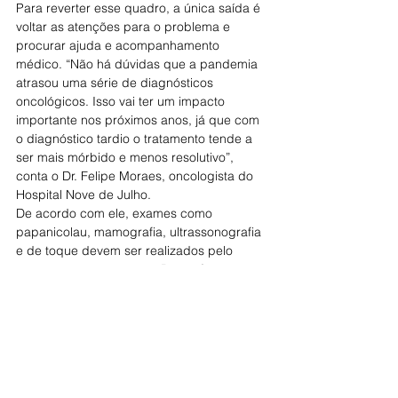
Para reverter esse quadro, a única saída é 
voltar as atenções para o problema e 
procurar ajuda e acompanhamento 
médico. “Não há dúvidas que a pandemia 
atrasou uma série de diagnósticos 
oncológicos. Isso vai ter um impacto 
importante nos próximos anos, já que com 
o diagnóstico tardio o tratamento tende a 
ser mais mórbido e menos resolutivo”, 
conta o Dr. Felipe Moraes, oncologista do 
Hospital Nove de Julho.
De acordo com ele, exames como 
papanicolau, mamografia, ultrassonografia 
e de toque devem ser realizados pelo 
menos uma vez por ano. Dessa forma, o 
tratamento contra a maioria dos tipos de 
câncer, não apenas o de mama, seria mais 
efetivo e o número de mortes seria 
atenuado.
Fonte: Terra
Diretoria Executiva da CONTEC