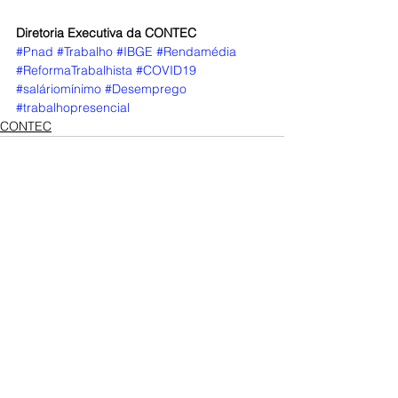
Diretoria Executiva da CONTEC
#Pnad
#Trabalho
#IBGE
#Rendamédia
#ReformaTrabalhista
#COVID19
#saláriomínimo
#Desemprego
#trabalhopresencial
CONTEC
Posts Relacionados