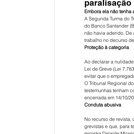
paralisação 
Embora ela não tenha a
A Segunda Turma do Tr
do Banco Santander (Br
não havia aderido. De 
trabalho no decurso de 
Proteção à categoria
Ao declarar a nulidade
Lei de Greve (Lei 7.78
evitar que o empregad
O Tribunal Regional do
testemunhas tenham co
encerrada em 14/10/201
Conduta abusiva
No recurso de revista,
grevistas e que, para te
ministra Delaíde Miran