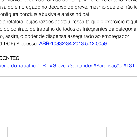
usa do empregado no decurso de greve, mesmo que ele não te
onfigura conduta abusiva e antissindical.
a relatora, cujas razões adotou, ressalta que o exercício regul
 do contrato de trabalho de todos os integrantes da categoria 
tado, assim, o poder de dispensa assegurado ao empregador.
(LT/CF) Processo: 
ARR-10332-34.2013.5.12.0059
a CONTEC
periordoTrabalho
#TRT
#Greve
#Santander
#Paralisação
#TST