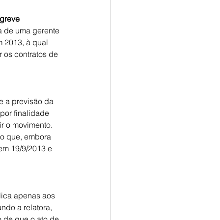
 greve
a de uma gerente 
m 2013, à qual 
 os contratos de 
e a previsão da 
por finalidade 
r o movimento. 
do que, embora 
em 19/9/2013 e 
lica apenas aos 
undo a relatora, 
 de que o ato de 