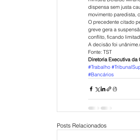
dispensa sem justa ca
movimento paredista, c
O precedente citado pel
greve gera a suspensão
conflito, ficando limi
A decisão foi unânime.
Fonte: TST
Diretoria Executiva d
#Trabalho
#TribunalSu
#Bancários
Posts Relacionados