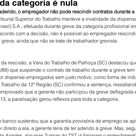
da categoria é nula
derido, o empregador não pode rescindir contratos durante a
ibunal Superior do Trabalho manteve a invalidade da dispens
asil) S.A., efetuada durante greve da categoria profissional e
acordo com a decisão, não é possível ao empregador rescindir
greve, ainda que não se trate de trabalhador grevista.
 da rescisão, a Vara do Trabalho de Palhoça (SC) destacou qu
3/89) que suspende o contrato de trabalho durante a greve tem 
or dispense empregados sem justo motivo, como forma de inibi
 Trabalho da 12ª Região (SC) confirmou a sentença, ressaltan
mprovado que a gerente não participou da greve deflagrada 
3, a paralisação gerou reflexos para toda a categoria.
 o banco sustentou que a garantia provisória de emprego se ap
r direito a ela, a gerente teria de ter aderido à greve. Mas, seg
da Arantes, algumas Turmas do TST já firmaram o entendimento