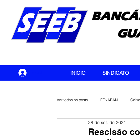
BANCÁ
GU
seeb
INICIO
SINDICATO
Ver todos os posts
FENABAN
Caix
28 de set. de 2021
Banco do Brasil
CONTEC
Rescisão co