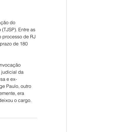
ação do 
(TJSP). Entre as 
o processo de RJ 
prazo de 180 
convocação 
judicial da 
sa e ex-
ge Paulo, outro 
emente, era 
deixou o cargo.