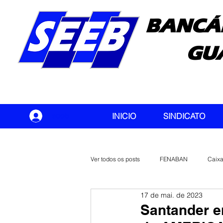
BANCÁ
GU
seeb
INICIO
SINDICATO
Ver todos os posts
FENABAN
Caix
17 de mai. de 2023
Banco do Brasil
CONTEC
Santander en