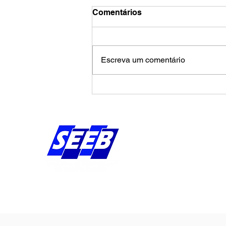
Comentários
Escreva um comentário
Calendário de agosto
pressiona Banco da
Amazônia por avanços na
campanha salarial
Endereço:
Av Bernardo Vieira d
Piedade, Jaboatão 
Pernambuco - Brasil
CEP: 54.410-010