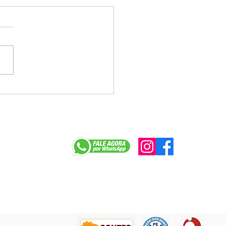
a tenta jogar déficit do
e Caixa no colo dos
egados e enfrenta
ição na mesa
r