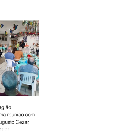
egião 
ma reunião com 
gusto Cezar, 
der. 