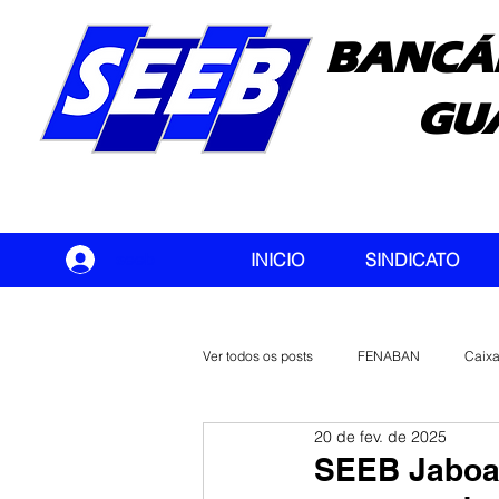
BANCÁ
GU
seeb
INICIO
SINDICATO
Ver todos os posts
FENABAN
Caix
20 de fev. de 2025
Banco do Brasil
CONTEC
SEEB Jaboat