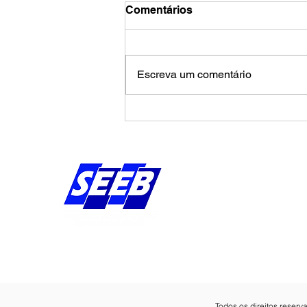
Comentários
Escreva um comentário
Calendário de agosto
pressiona Banco da
Amazônia por avanços na
campanha salarial
Endereço:
Av Bernardo Vieira d
Piedade, Jaboatão 
Pernambuco - Brasil
CEP: 54.410-010
Todos os direitos reser