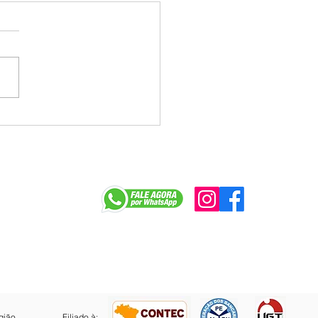
a tenta jogar déficit do
e Caixa no colo dos
egados e enfrenta
ição na mesa
r
gião
Filiado à: