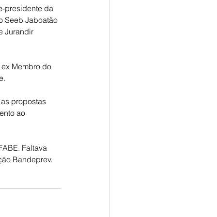
e-presidente da 
do Seeb Jaboatão 
 Jurandir 
o ex Membro do 
e. 
 as propostas 
ento ao 
FABE. Faltava 
̧ão Bandeprev.