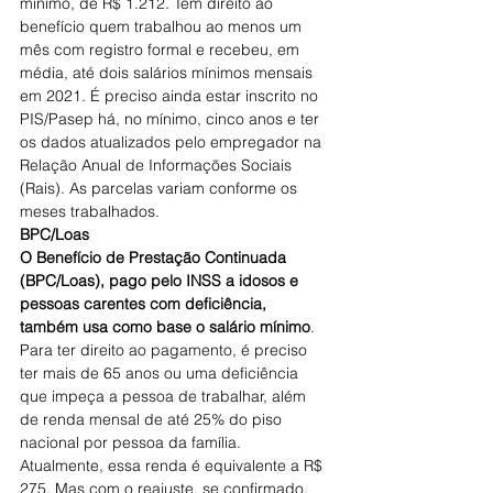
mínimo, de R$ 1.212. Tem direito ao 
benefício quem trabalhou ao menos um 
mês com registro formal e recebeu, em 
média, até dois salários mínimos mensais 
em 2021. É preciso ainda estar inscrito no 
PIS/Pasep há, no mínimo, cinco anos e ter 
os dados atualizados pelo empregador na 
Relação Anual de Informações Sociais 
(Rais). As parcelas variam conforme os 
meses trabalhados.
BPC/Loas
O Benefício de Prestação Continuada 
(BPC/Loas), pago pelo INSS a idosos e 
pessoas carentes com deficiência, 
também usa como base o salário mínimo
. 
Para ter direito ao pagamento, é preciso 
ter mais de 65 anos ou uma deficiência 
que impeça a pessoa de trabalhar, além 
de renda mensal de até 25% do piso 
nacional por pessoa da família. 
Atualmente, essa renda é equivalente a R$ 
275. Mas com o reajuste, se confirmado, 