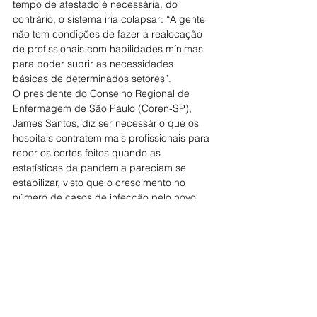
tempo de atestado é necessária, do 
contrário, o sistema iria colapsar: “A gente 
não tem condições de fazer a realocação 
de profissionais com habilidades mínimas 
para poder suprir as necessidades 
básicas de determinados setores”.
O presidente do Conselho Regional de 
Enfermagem de São Paulo (Coren-SP), 
James Santos, diz ser necessário que os 
hospitais contratem mais profissionais para 
repor os cortes feitos quando as 
estatísticas da pandemia pareciam se 
estabilizar, visto que o crescimento no 
número de casos de infecção pelo novo 
coronavírus pode deixar o sistema exausto. 
Sobre a diminuição do tempo de 
isolamento, Santos acredita que isso “não 
vai melhorar em nada o atendimento à 
população e, muito menos, a condição de 
trabalho dos profissionais”.
Fonte: Correio Braziliense
CONTEC