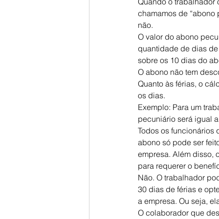
Quando o trabalhador o
chamamos de “abono pec
não.
O valor do abono pecun
quantidade de dias de f
sobre os 10 dias do abo
O abono não tem desc
Quanto às férias, o cá
os dias.
Exemplo: Para um trabal
pecuniário será igual 
Todos os funcionários
abono só pode ser fei
empresa. Além disso, o
para requerer o benefíc
Não. O trabalhador pod
30 dias de férias e op
a empresa. Ou seja, el
O colaborador que dese