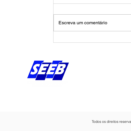
Escreva um comentário
Trabalho infantil no Brasil
pode ser 7 vezes maior do
que apontam pesquisas
Endereço:
Av Bernardo Vieira d
Piedade, Jaboatão 
Pernambuco - Brasil
CEP: 54.410-010
Todos os direitos reser