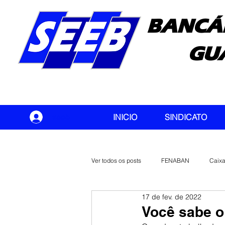
BANCÁ
GU
seeb
INICIO
SINDICATO
Ver todos os posts
FENABAN
Caix
17 de fev. de 2022
Banco do Brasil
CONTEC
Você sabe o