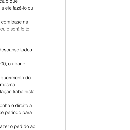
ca o que 
a ele fazê-lo ou 
o com base na 
culo será feito 
 descanse todos 
000, o abono 
equerimento do 
a mesma 
ação trabalhista 
nha o direito a 
se período para 
fazer o pedido ao 