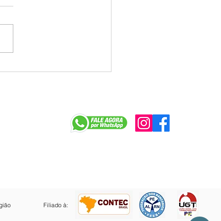
nação Antigripe nos
os terá início no dia
r
gião
Filiado à: