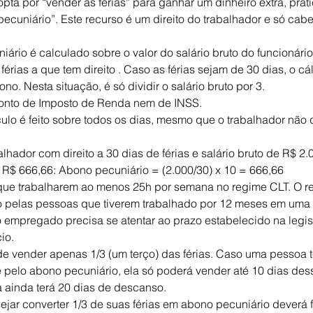
pta por “vender as férias” para ganhar um dinheiro extra, prati
uniário”. Este recurso é um direito do trabalhador e só cabe 
iário é calculado sobre o valor do salário bruto do funcionári
érias a que tem direito . Caso as férias sejam de 30 dias, o cál
no. Nesta situação, é só dividir o salário bruto por 3.
onto de Imposto de Renda nem de INSS.
lculo é feito sobre todos os dias, mesmo que o trabalhador não
hador com direito a 30 dias de férias e salário bruto de R$ 2.
a R$ 666,66: Abono pecuniário = (2.000/30) x 10 = 666,66
 que trabalharem ao menos 25h por semana no regime CLT. O r
to pelas pessoas que tiverem trabalhado por 12 meses em um
 empregado precisa se atentar ao prazo estabelecido na legisl
io.
e vender apenas 1/3 (um terço) das férias. Caso uma pessoa te
te pelo abono pecuniário, ela só poderá vender até 10 dias des
a ainda terá 20 dias de descanso.
jar converter 1/3 de suas férias em abono pecuniário deverá 