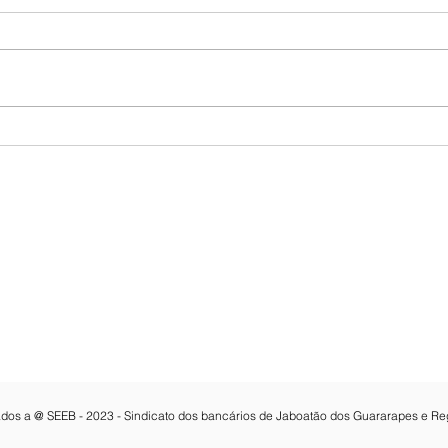
Maiores bancos do país já
Vaci
estão integrados à
banc
plataforma GOV.BR
25/4
Contatos:
e Melo 3462 , 7º Andar, Sala 703,
Email:
seeb@bancariosjaboatao.org.b
Fone: 81 3468-8316
dos Guararapes-PE
Whatsapp:
81 3468-8316
CNPJ: 15.114.961/0001-02
vados a @ SEEB - 2023 - Sindicato dos bancários de Jaboatão dos Guararapes e Re