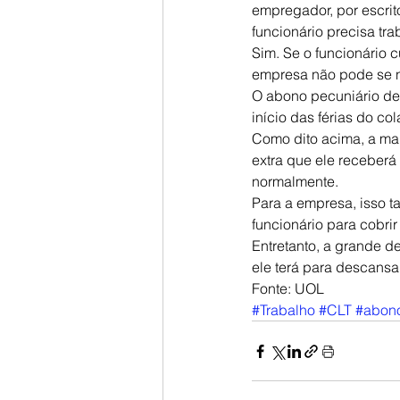
empregador, por escrito
funcionário precisa trab
Sim. Se o funcionário c
empresa não pode se neg
O abono pecuniário dev
início das férias do co
Como dito acima, a ma
extra que ele receberá
normalmente.
Para a empresa, isso t
funcionário para cobrir
Entretanto, a grande d
ele terá para descansar
Fonte: UOL
#Trabalho
#CLT
#abono