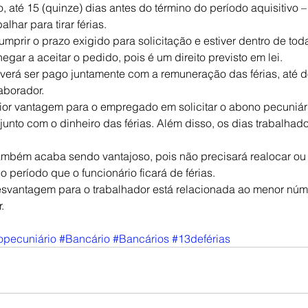
, até 15 (quinze) dias antes do término do período aquisitivo 
alhar para tirar férias.
umprir o prazo exigido para solicitação e estiver dentro de toda
ar a aceitar o pedido, pois é um direito previsto em lei.
erá ser pago juntamente com a remuneração das férias, até do
laborador.
ior vantagem para o empregado em solicitar o abono pecuniári
 junto com o dinheiro das férias. Além disso, os dias trabalhad
ambém acaba sendo vantajoso, pois não precisará realocar ou c
 o período que o funcionário ficará de férias.
esvantagem para o trabalhador está relacionada ao menor núm
.
pecuniário
#Bancário
#Bancários
#13deférias