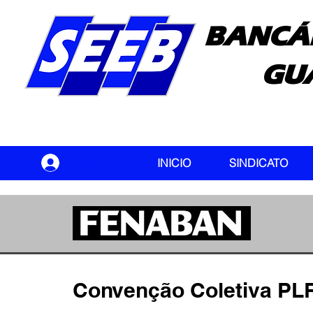
BANCÁ
GU
seeb
INICIO
SINDICATO
Convenção Coletiva P