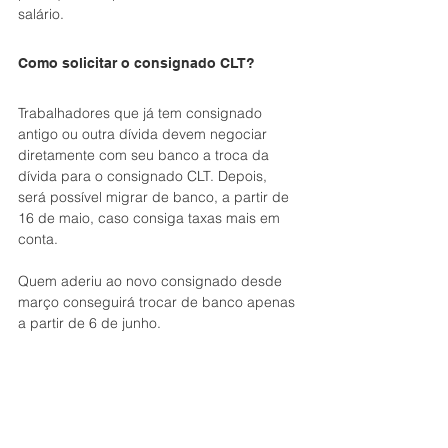
salário.
Como solicitar o consignado CLT?
Trabalhadores que já tem consignado 
antigo ou outra dívida devem negociar 
diretamente com seu banco a troca da 
dívida para o consignado CLT. Depois, 
será possível migrar de banco, a partir de 
16 de maio, caso consiga taxas mais em 
conta.
Quem aderiu ao novo consignado desde 
março conseguirá trocar de banco apenas 
a partir de 6 de junho.
O trabalhador deve acessar a Carteira de 
Trabalho Digital, autorizar as instituições 
financeiras habilitadas pelo Ministério do 
Trabalho e Emprego a acessar dados 