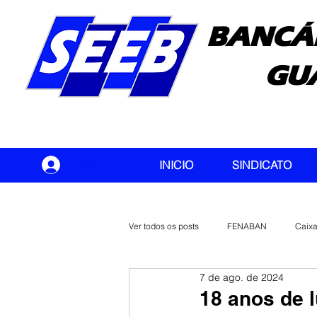
BANCÁ
GU
seeb
INICIO
SINDICATO
Ver todos os posts
FENABAN
Caix
7 de ago. de 2024
Banco do Brasil
CONTEC
18 anos de l