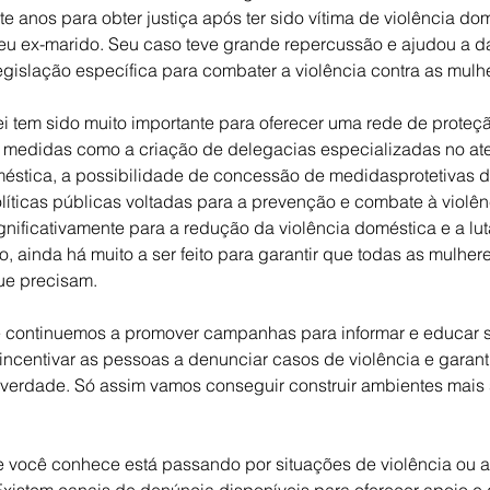
e anos para obter justiça após ter sido vítima de violência dom
u ex-marido. Seu caso teve grande repercussão e ajudou a dar
islação específica para combater a violência contra as mulh
ei tem sido muito importante para oferecer uma rede de proteçã
e medidas como a criação de delegacias especializadas no at
éstica, a possibilidade de concessão de medidasprotetivas de
íticas públicas voltadas para a prevenção e combate à violên
gnificativamente para a redução da violência doméstica e a lut
o, ainda há muito a ser feito para garantir que todas as mulhe
ue precisam.
e continuemos a promover campanhas para informar e educar s
ncentivar as pessoas a denunciar casos de violência e garantir
 verdade. Só assim vamos conseguir construir ambientes mais 
 você conhece está passando por situações de violência ou a