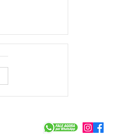
a tenta jogar déficit do
e Caixa no colo dos
egados e enfrenta
ição na mesa
r