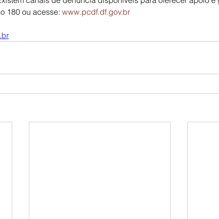
Existem canais de denúncia disponíveis para oferecer apoio e g
o 180 ou acesse: 
www.pcdf.df.gov.br
.br