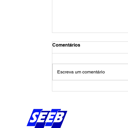
Comentários
Escreva um comentário
Calendário de agosto
pressiona Banco da
Amazônia por avanços na
campanha salarial
Endereço:
Av Bernardo Vieira d
Piedade, Jaboatão 