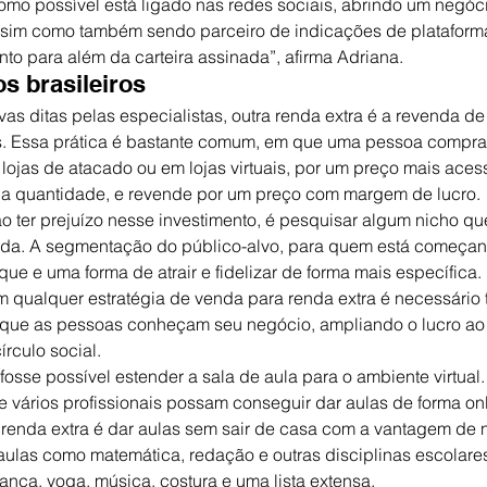
omo possível está ligado nas redes sociais, abrindo um negó
assim como também sendo parceiro de indicações de plataform
o para além da carteira assinada”, afirma Adriana.
os brasileiros
vas ditas pelas especialistas, outra renda extra é a revenda de
s. Essa prática é bastante comum, em que uma pessoa compr
 lojas de atacado ou em lojas virtuais, por um preço mais aces
la quantidade, e revende por um preço com margem de lucro.
 ter prejuízo nesse investimento, é pesquisar algum nicho qu
a. A segmentação do público-alvo, para quem está começan
que e uma forma de atrair e fidelizar de forma mais específica.
m qualquer estratégia de venda para renda extra é necessário t
a que as pessoas conheçam seu negócio, ampliando o lucro ao 
írculo social.
 fosse possível estender a sala de aula para o ambiente virtual.
e vários profissionais possam conseguir dar aulas de forma onl
 renda extra é dar aulas sem sair de casa com a vantagem de nã
aulas como matemática, redação e outras disciplinas escolares
ança, yoga, música, costura e uma lista extensa.