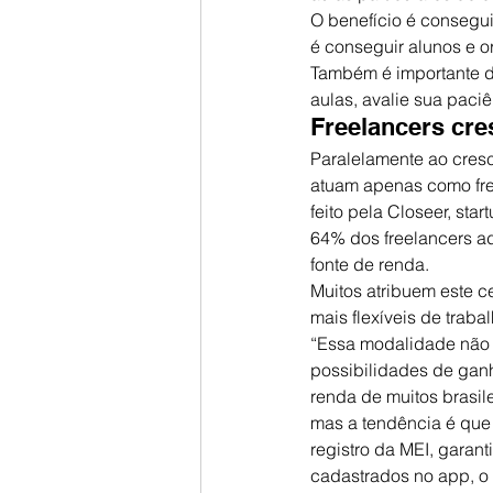
O benefício é consegui
é conseguir alunos e o
Também é importante dis
aulas, avalie sua paciê
Freelancers cr
Paralelamente ao cres
atuam apenas como fre
feito pela Closeer, st
64% dos freelancers a
fonte de renda.
Muitos atribuem este c
mais flexíveis de trab
“Essa modalidade não 
possibilidades de ganh
renda de muitos brasil
mas a tendência é que
registro da MEI, garan
cadastrados no app, o 