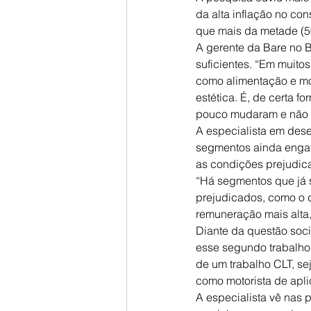
da alta inflação no co
que mais da metade (56
A gerente da Bare no B
suficientes. “Em muito
como alimentação e mo
estética. É, de certa 
pouco mudaram e não a
A especialista em des
segmentos ainda engat
as condições prejudica
“Há segmentos que já s
prejudicados, como o de
remuneração mais alta,
Diante da questão soc
esse segundo trabalho
de um trabalho CLT, se
como motorista de aplic
A especialista vê nas 