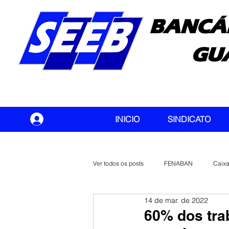
BANCÁ
GU
seeb
INICIO
SINDICATO
Ver todos os posts
FENABAN
Caix
14 de mar. de 2022
Banco do Brasil
CONTEC
60% dos tra