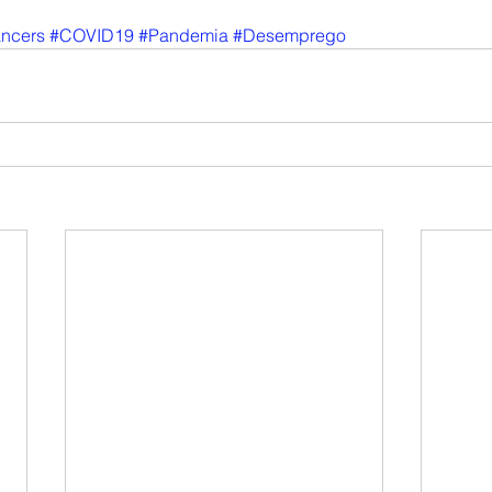
ancers
#COVID19
#Pandemia
#Desemprego