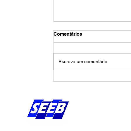
Comentários
Escreva um comentário
Trabalho infantil no Brasil
pode ser 7 vezes maior do
que apontam pesquisas
Endereço:
Av Bernardo Vieira d
Piedade, Jaboatão 
Pernambuco - Brasil
CEP: 54.410-010