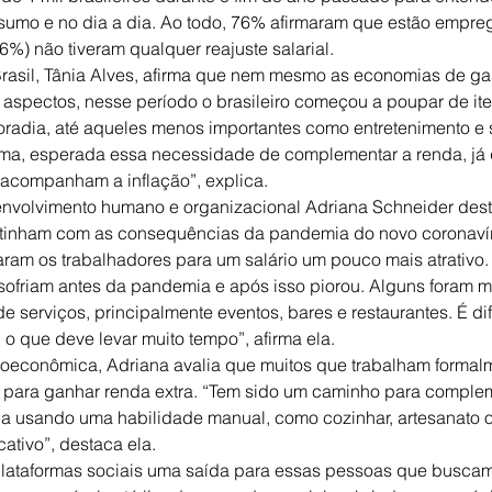
nsumo e no dia a dia. Ao todo, 76% afirmaram que estão empre
%) não tiveram qualquer reajuste salarial.
rasil, Tânia Alves, afirma que nem mesmo as economias de ga
s aspectos, nesse período o brasileiro começou a poupar de ite
radia, até aqueles menos importantes como entretenimento e 
forma, esperada essa necessidade de complementar a renda, já 
companham a inflação”, explica.
envolvimento humano e organizacional Adriana Schneider dest
inham com as consequências da pandemia do novo coronavírus
ram os trabalhadores para um salário um pouco mais atrativo.
ofriam antes da pandemia e após isso piorou. Alguns foram m
 serviços, principalmente eventos, bares e restaurantes. É difí
 o que deve levar muito tempo”, afirma ela.
ioeconômica, Adriana avalia que muitos que trabalham formal
 para ganhar renda extra. “Tem sido um caminho para complem
ja usando uma habilidade manual, como cozinhar, artesanato o
ativo”, destaca ela.
plataformas sociais uma saída para essas pessoas que buscam 