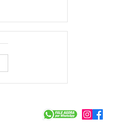
nação Antigripe nos
os terá início no dia
r