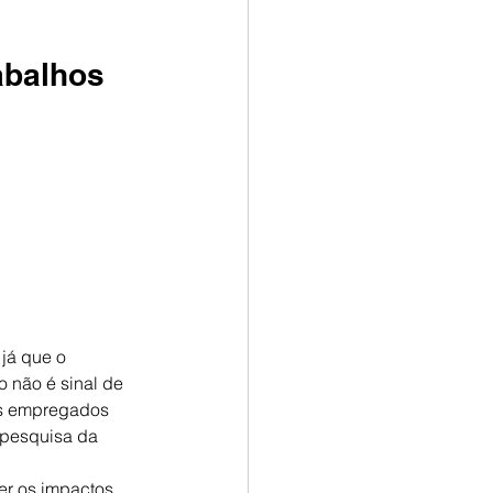
abalhos 
já que o 
 não é sinal de 
os empregados 
 pesquisa da 
er os impactos 