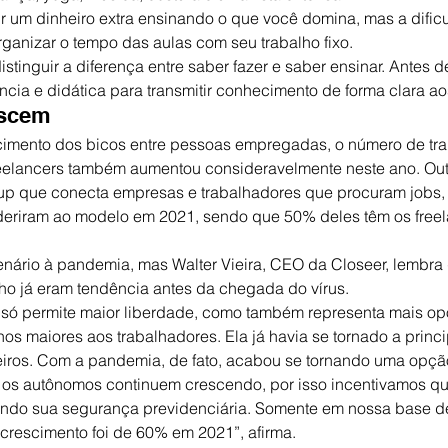
r um dinheiro extra ensinando o que você domina, mas a dificul
rganizar o tempo das aulas com seu trabalho fixo.
tinguir a diferença entre saber fazer e saber ensinar. Antes d
ncia e didática para transmitir conhecimento de forma clara ao
escem
cimento dos bicos entre pessoas empregadas, o número de tr
elancers também aumentou consideravelmente neste ano. Outr
artup que conecta empresas e trabalhadores que procuram jobs,
deriram ao modelo em 2021, sendo que 50% deles têm os freel
enário à pandemia, mas Walter Vieira, CEO da Closeer, lembra 
alho já eram tendência antes da chegada do vírus.
só permite maior liberdade, como também representa mais op
os maiores aos trabalhadores. Ela já havia se tornado a princi
eiros. Com a pandemia, de fato, acabou se tornando uma opção
 os autônomos continuem crescendo, por isso incentivamos qu
tindo sua segurança previdenciária. Somente em nossa base de
crescimento foi de 60% em 2021”, afirma.