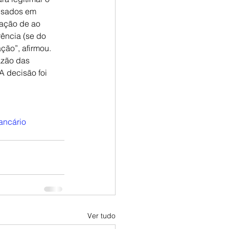
lisados em 
gação de ao 
rência (se do 
ção”, afirmou.
azão das 
A decisão foi 
ancário
Ver tudo