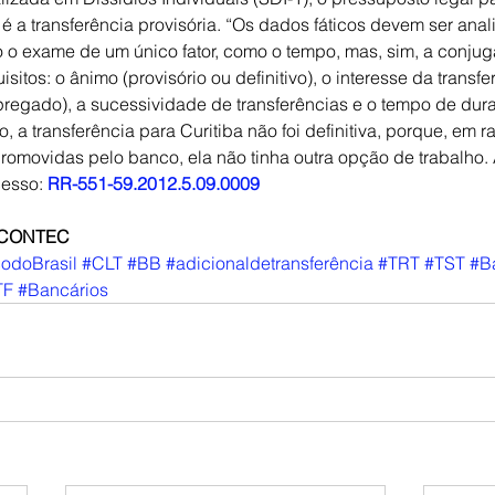
 a transferência provisória. “Os dados fáticos devem ser ana
 o exame de um único fator, como o tempo, mas, sim, a conju
sitos: o ânimo (provisório ou definitivo), o interesse da transfe
egado), a sucessividade de transferências e o tempo de dura
o, a transferência para Curitiba não foi definitiva, porque, em r
promovidas pelo banco, ela não tinha outra opção de trabalho. 
esso: 
RR-551-59.2012.5.09.0009
a CONTEC
odoBrasil
#CLT
#BB
#adicionaldetransferência
#TRT
#TST
#B
TF
#Bancários