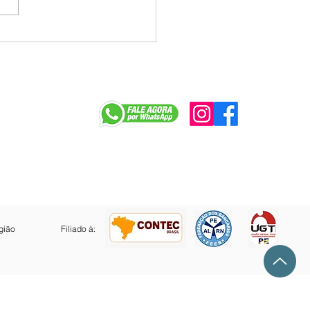
alho infantil no Brasil
 ser 7 vezes maior do
apontam pesquisas
r
gião
Filiado à: