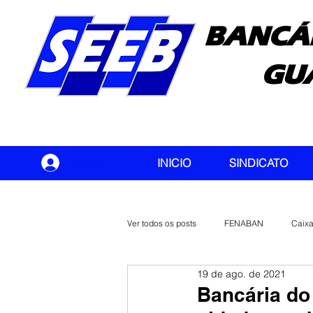
BANCÁ
GU
seeb
INICIO
SINDICATO
Ver todos os posts
FENABAN
Caix
19 de ago. de 2021
Banco do Brasil
CONTEC
Bancária do