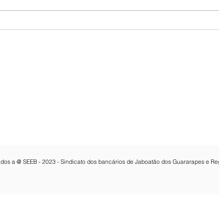
Privatização? Eleições?
Trab
Banco do Brasil afunda na
pode
bolsa
que 
Contatos:
e Melo 3462 , 7º Andar, Sala 703,
Email:
seeb@bancariosjaboatao.org.b
Fone: 81 3468-8316
dos Guararapes-PE
Whatsapp:
81 3468-8316
CNPJ: 15.114.961/0001-02
vados a @ SEEB - 2023 - Sindicato dos bancários de Jaboatão dos Guararapes e Re