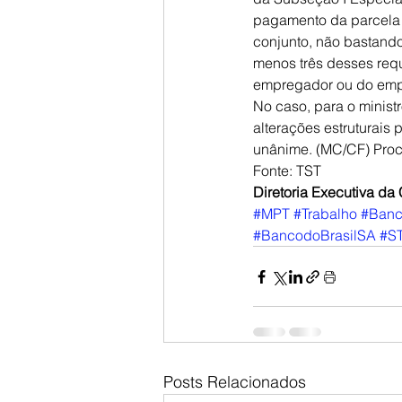
pagamento da parcela é
conjunto, não bastando
menos três desses requi
empregador ou do empr
No caso, para o ministr
alterações estruturais 
unânime. (MC/CF) Proc
Fonte: TST
Diretoria Executiva d
#MPT
#Trabalho
#Banc
#BancodoBrasilSA
#S
Posts Relacionados