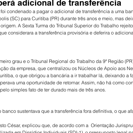
erá adicional de transferência
 foi condenado a pagar o adicional de transferência a uma banc
polis (SC) para Curitiba (PR) durante três anos e meio, mas deix
rigem. A Sexta Turma do Tribunal Superior do Trabalho rejeito
e considerara a transferência provisória e deferira o adiciona
eiro grau e o Tribunal Regional do Trabalho da 9ª Região (PR),
ração da empresa, que centralizou os Núcleos de Apoio aos N
itiba, o que obrigou a bancária a ir trabalhar lá, deixando a f
perava uma oportunidade de retornar. Assim, não há como con
a pelo simples fato de ter durado mais de três anos.
 banco sustentava que a transferência fora definitiva, o que afas
usto César, explicou que, de acordo com a  Orientação Jurispru
izada em Dissídios Individuais (SDI-1), o pressuposto legal par