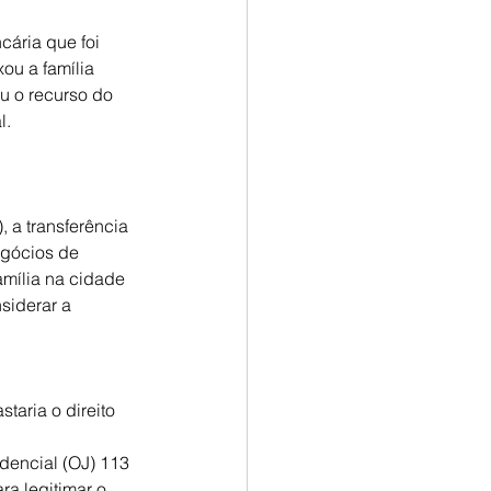
ária que foi 
ou a família 
u o recurso do 
l.
 a transferência 
egócios de 
amília na cidade 
siderar a 
taria o direito 
dencial (OJ) 113 
a legitimar o 