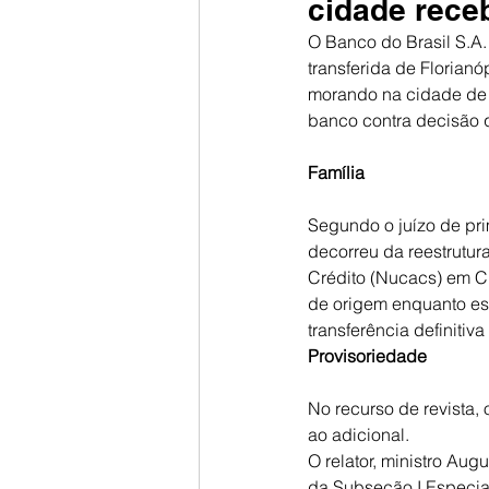
cidade receb
O Banco do Brasil S.A.
transferida de Florianó
morando na cidade de o
banco contra decisão qu
Família
Segundo o juízo de prim
decorreu da reestrutu
Crédito (Nucacs) em Cur
de origem enquanto es
transferência definitiv
Provisoriedade
No recurso de revista, o
ao adicional.
O relator, ministro Aug
da Subseção I Especial