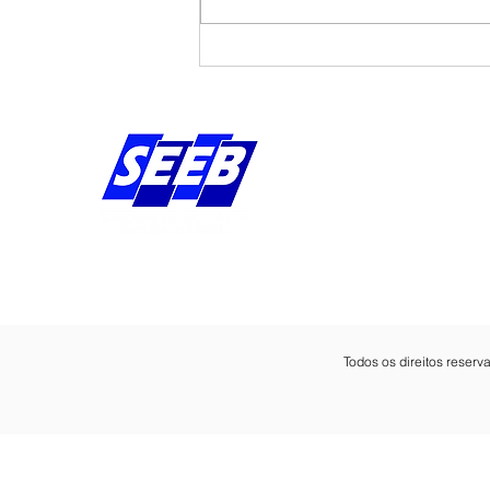
Banco do Brasil vai
oferecer empréstimos pelo
Whatsapp; saiba como vai
funcionar
Endereço:
Av Bernardo Vieira d
Piedade, Jaboatão 
Pernambuco - Brasil
CEP: 54.410-010
Todos os direitos reser