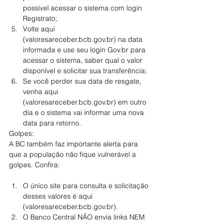
possível acessar o sistema com login 
Registrato;
Volte aqui 
(valoresareceber.bcb.gov.br) na data 
informada e use seu login Gov.br para 
acessar o sistema, saber qual o valor 
disponível e solicitar sua transferência;
Se você perder sua data de resgate, 
venha aqui 
(valoresareceber.bcb.gov.br) em outro 
dia e o sistema vai informar uma nova 
data para retorno.
Golpes:
A BC também faz importante alerta para 
que a população não fique vulnerável a 
golpes. Confira:
O único site para consulta e solicitação 
desses valores é aqui 
(valoresareceber.bcb.gov.br).
O Banco Central NÃO envia links NEM 