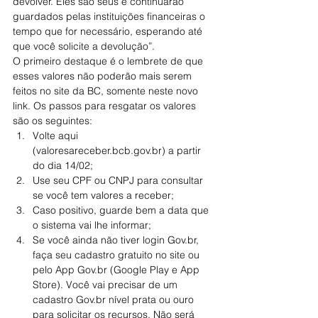
devolver. Eles são seus e continuarão 
guardados pelas instituições financeiras o 
tempo que for necessário, esperando até 
que você solicite a devolução”.
O primeiro destaque é o lembrete de que 
esses valores não poderão mais serem 
feitos no site da BC, somente neste novo 
link. Os passos para resgatar os valores 
são os seguintes:
Volte aqui 
(valoresareceber.bcb.gov.br) a partir 
do dia 14/02;
Use seu CPF ou CNPJ para consultar 
se você tem valores a receber;
Caso positivo, guarde bem a data que 
o sistema vai lhe informar;
Se você ainda não tiver login Gov.br, 
faça seu cadastro gratuito no site ou 
pelo App Gov.br (Google Play e App 
Store). Você vai precisar de um 
cadastro Gov.br nível prata ou ouro 
para solicitar os recursos. Não será 