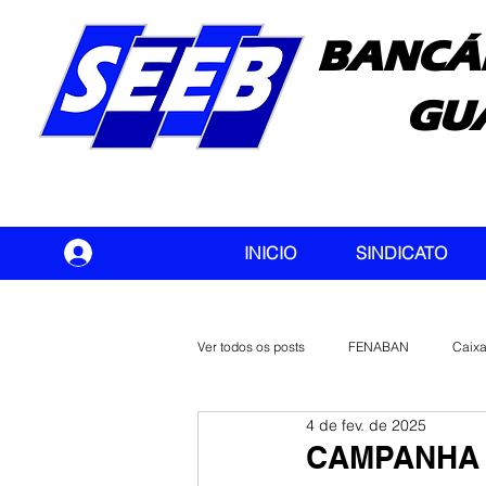
BANCÁ
GU
seeb
INICIO
SINDICATO
Ver todos os posts
FENABAN
Caix
4 de fev. de 2025
Banco do Brasil
CONTEC
CAMPANHA 