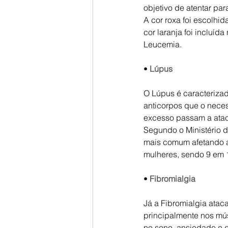
objetivo de atentar p
A cor roxa foi escolhi
cor laranja foi incluí
Leucemia.
•
Lúpus
O Lúpus é caracteriza
anticorpos que o nece
excesso passam a ataca
Segundo o Ministério d
mais comum afetando a
mulheres, sendo 9 em 1
•
Fibromialgia
Já a Fibromialgia atac
principalmente nos mú
no sono, ansiedade e 