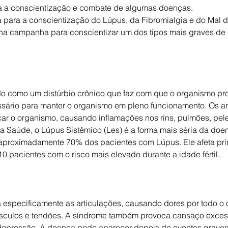
ara a conscientização e combate de algumas doenças.
da para a conscientização do Lúpus, da Fibromialgia e do Mal d
da na campanha para conscientizar um dos tipos mais graves de 
do como um distúrbio crônico que faz com que o organismo pr
ssário para manter o organismo em pleno funcionamento. Os a
r o organismo, causando inflamações nos rins, pulmões, pele 
a Saúde, o Lúpus Sistêmico (Les) é a forma mais séria da do
proximadamente 70% dos pacientes com Lúpus. Ele afeta pri
0 pacientes com o risco mais elevado durante a idade fértil.
a especificamente as articulações, causando dores por todo o 
sculos e tendões. A síndrome também provoca cansaço excess
depressão. A doença pode aparecer depois de eventos grave