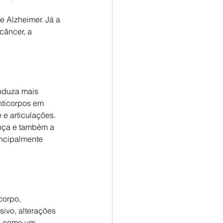
e Alzheimer. Já a 
câncer, a 
oduza mais 
nticorpos em 
e articulações. 
ença e também a 
ncipalmente 
corpo, 
ivo, alterações 
s como um 