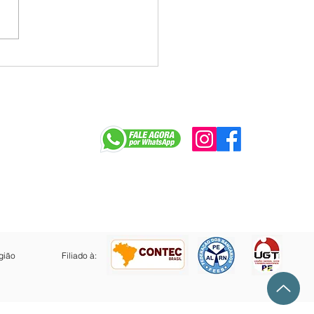
a tenta jogar déficit do
e Caixa no colo dos
egados e enfrenta
ição na mesa
r
gião
Filiado à: