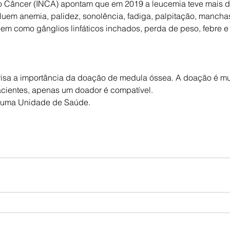
do Câncer (INCA) apontam que em 2019 a leucemia teve mais d
luem anemia, palidez, sonolência, fadiga, palpitação, manchas
em como gânglios linfáticos inchados, perda de peso, febre e
sa a importância da doação de medula óssea. A doação é mui
acientes, apenas um doador é compatível.
m uma Unidade de Saúde.