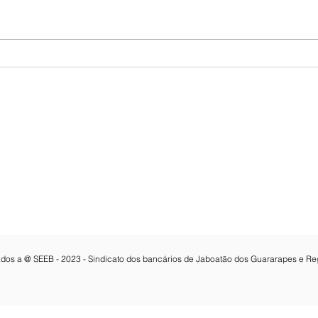
Audiência com o
Caix
Presidente da Câmara dos
Saúd
Vereadores do Cabo de
empr
Santo Agostinho.
reje
Contatos:
e Melo 3462 , 7º Andar, Sala 703,
Email:
seeb@bancariosjaboatao.org.b
Fone: 81 3468-8316
dos Guararapes-PE
Whatsapp:
81 3468-8316
CNPJ: 15.114.961/0001-02
vados a @ SEEB - 2023 - Sindicato dos bancários de Jaboatão dos Guararapes e Re