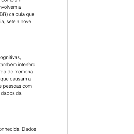
nvolvem a 
BR) calcula que 
a, sete a nove 
gnitivas, 
também interfere 
da de memória. 
 que causam a 
 de pessoas com 
o dados da 
onhecida. Dados 