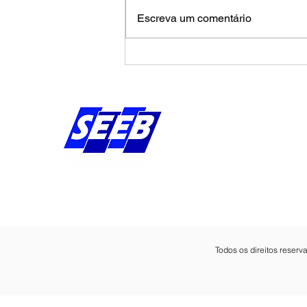
Escreva um comentário
Calendário de agosto
pressiona Banco da
Amazônia por avanços na
campanha salarial
Endereço:
Av Bernardo Vieira d
Piedade, Jaboatão 
Pernambuco - Brasil
CEP: 54.410-010
Todos os direitos reser