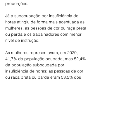
proporções.
Já a subocupação por insuficiência de 
horas atingiu de forma mais acentuada as 
mulheres, as pessoas de cor ou raça preta 
ou parda e os trabalhadores com menor 
nível de instrução.
As mulheres representavam, em 2020, 
41,7% da população ocupada, mas 52,4% 
da população subocupada por 
insuficiência de horas; as pessoas de cor 
ou raça preta ou parda eram 53,5% dos 
ocupados, porém, 64,5% dos 
subocupados; os trabalhadores sem 
instrução ou com o ensino fundamental 
incompleto eram 21,6% do primeiro grupo, 
mas 31,5% do segundo.
#Trabalho
#desigualdadedegênero
#desigualdaderacial
#IBGE
#Informalidade
#Desemprego