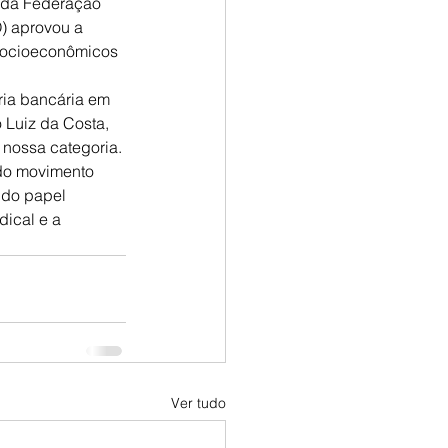
a da Federação 
) aprovou a 
 Socioeconômicos 
ria bancária em 
Luiz da Costa, 
 nossa categoria. 
do movimento 
 do papel 
ical e a 
Ver tudo