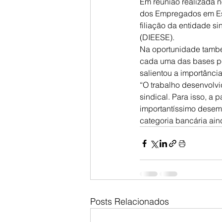
Em reunião realizada n
dos Empregados em Est
filiação da entidade s
(DIEESE).
Na oportunidade também
cada uma das bases pe
salientou a importânci
“O trabalho desenvolv
sindical. Para isso, a 
importantíssimo desem
categoria bancária aind
Posts Relacionados