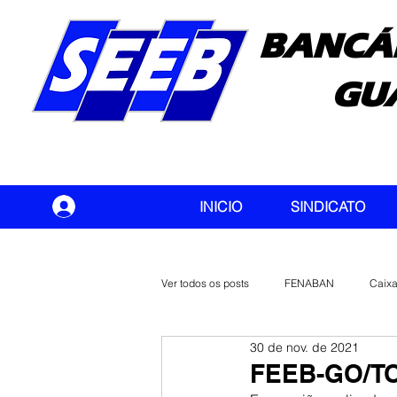
BANCÁ
GU
seeb
INICIO
SINDICATO
Ver todos os posts
FENABAN
Caix
30 de nov. de 2021
Banco do Brasil
CONTEC
FEEB-GO/TO 