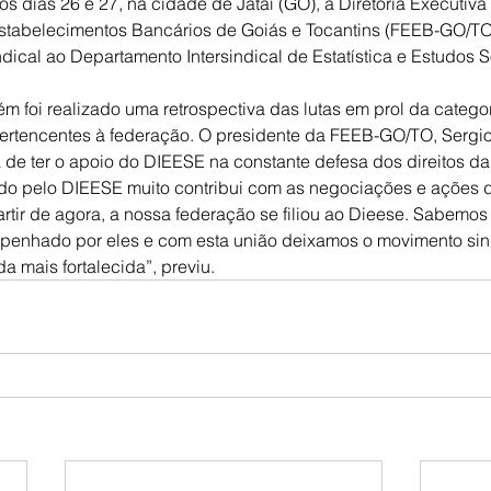
os dias 26 e 27, na cidade de Jataí (GO), a Diretoria Executiv
abelecimentos Bancários de Goiás e Tocantins (FEEB-GO/TO
indical ao Departamento Intersindical de Estatística e Estudos
 foi realizado uma retrospectiva das lutas em prol da catego
rtencentes à federação. O presidente da FEEB-GO/TO, Sergio 
a de ter o apoio do DIEESE na constante defesa dos direitos da
ido pelo DIEESE muito contribui com as negociações e ações 
partir de agora, a nossa federação se filiou ao Dieese. Sabemos
penhado por eles e com esta união deixamos o movimento sind
a mais fortalecida”, previu.