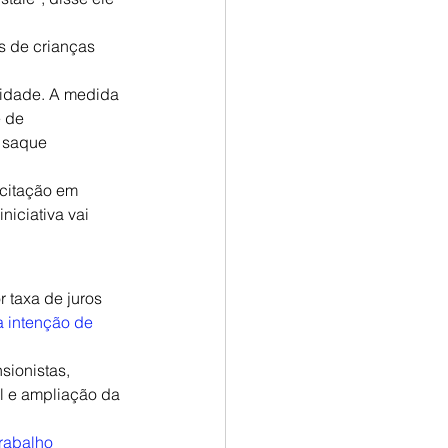
s de crianças 
midade. A medida 
 de 
o saque 
citação em 
niciativa vai 
 taxa de juros 
 intenção de 
ionistas, 
al e ampliação da 
rabalho 