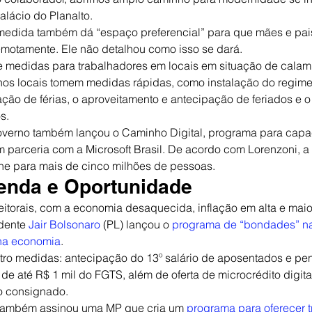
alácio do Planalto.
 medida também dá “espaço preferencial” para que mães e pai
motamente. Ele não detalhou como isso se dará.
de medidas para trabalhadores em locais em situação de cala
rnos locais tomem medidas rápidas, como instalação do regime
pação de férias, o aproveitamento e antecipação de feriados e 
s.
verno também lançou o Caminho Digital, programa para capa
m parceria com a Microsoft Brasil. De acordo com Lorenzoni, a i
ine para mais de cinco milhões de pessoas.
enda e Oportunidade
eitorais, com a economia desaquecida, inflação em alta e maior
dente 
Jair Bolsonaro
 (PL) lançou o 
programa de “bondades” na
 na economia
.
ro medidas: antecipação do 13º salário de aposentados e pens
 de até R$ 1 mil do FGTS, além de oferta de microcrédito digit
 consignado.
 também assinou uma MP que cria um 
programa para oferecer t