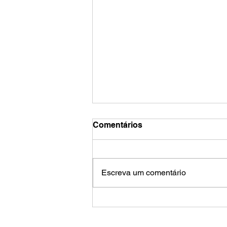
Comentários
Escreva um comentário
Trabalho infantil no Brasil
pode ser 7 vezes maior do
que apontam pesquisas