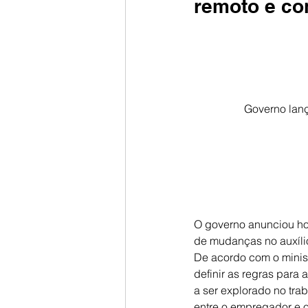
remoto e co
Governo lan
O governo anunciou ho
de mudanças no auxíli
De acordo com o minist
definir as regras para
a ser explorado no tra
entre o empregador e o