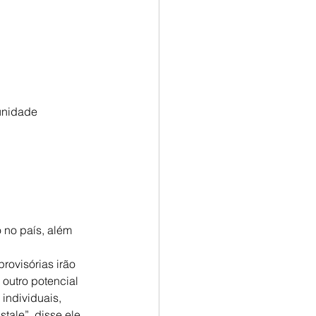
unidade
no país, além 
rovisórias irão 
outro potencial 
individuais, 
ale”, disse ele 