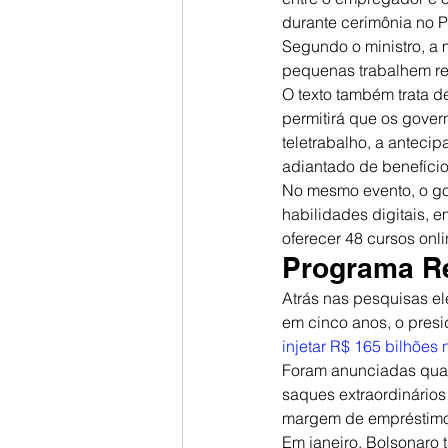
durante cerimônia no P
Segundo o ministro, a
pequenas trabalhem re
O texto também trata 
permitirá que os gove
teletrabalho, a anteci
adiantado de benefício
No mesmo evento, o go
habilidades digitais, e
oferecer 48 cursos onl
Programa R
Atrás nas pesquisas el
em cinco anos, o presi
injetar R$ 165 bilhões
Foram anunciadas quat
saques extraordinários
margem de empréstimo
Em janeiro, Bolsonaro