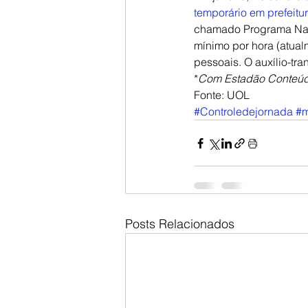
temporário em prefeitu
chamado Programa Nacio
mínimo por hora (atual
pessoais. O auxílio-tra
*
Com Estadão Conteú
Fonte: UOL
#Controledejornada
#m
Posts Relacionados