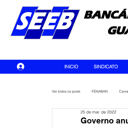
BANCÁ
GU
seeb
INICIO
SINDICATO
Ver todos os posts
FENABAN
Caix
25 de mar. de 2022
Banco do Brasil
CONTEC
Governo anu