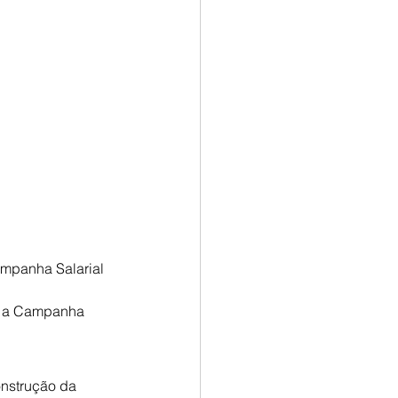
ampanha Salarial 
re a Campanha 
onstrução da 