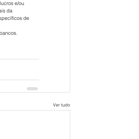
lucros e/ou 
is da 
pecíficos de 
 bancos.
Ver tudo