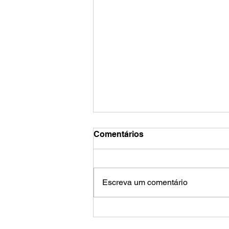
Comentários
Escreva um comentário
Trabalho infantil no Brasil
pode ser 7 vezes maior do